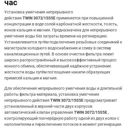
час
Установка умягчения непрерывного
действия
TWIN
3072/15S5E
применяется при повышенной
концентрации в воде солей карбонатной жесткости, то есть,
ионов кальция и магния. Предназначена для непрерывного
умягчения воды без затраты времени на регенерацию.
Устанавливается путём подключения резьбовых соединений к
магистрали холодного водоснабжения и сливу в систему
канализационных путей. В основе очистки фильтра лежит
широко распространённый и высокоэффективный процесс
ионного обмена, обеспечивающий надёжное устранение
жесткости воды путём поглощения накипи-образующих
примесей кальция и магния.
Для обеспечения непрерывного умягчения воды и длительной
работы фильтра-материала, установка умягчения
непрерывного действия
TWIN
3072/15S5E
предусматривает
установленный в верхней части двух корпусов
автоматический клапан управления
TWIN
3072/15S5E
,
контролирующий поочерёдную работу одной из двух колон с
наполнителем и переключение потоков в момент регенерации.