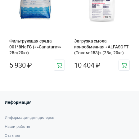
Фильтрующая среда
Загрузка смола
001*8NaFG («»Canature»»
ионообменная «ALFASOFT
25л/20кг)
(Токем-153)» (25л, 20кг)
5 930
₽
10 404
₽
Информация
Информация для дилеров
Наши работы
Отзывы