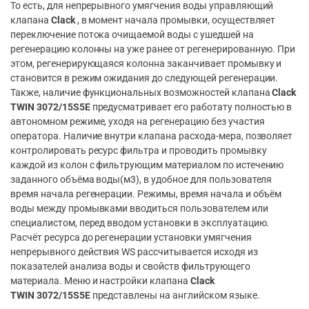
То есть, для непрерывного умягчения воды управляющий
клапана
Clack
, в момент начала промывки, осуществляет
переключение потока очищаемой воды с ушедшей на
регенерацию колонны на уже ранее от регенерированную. При
этом, регенерирующаяся колонна заканчивает промывку и
становится в режим ожидания до следующей регенерации.
Также, наличие функциональных возможностей клапана
Clack
TWIN
3072/15S5E
предусматривает его работату полностью в
автономном режиме, уходя на регенерацию без участия
оператора. Наличие внутри клапана расхода-мера, позволяет
контролировать ресурс фильтра и проводить промывку
каждой из колон с фильтрующим материалом по истечению
заданного объёма воды(м3), в удобное для пользователя
время начала регенерации. Режимы, время начала и объём
воды между промывками вводиться пользователем или
специалистом, перед вводом установки в эксплуатацию.
Расчёт ресурса до регенерации установки умягчения
непрерывного действия WS рассчитывается исходя из
показателей анализа воды и свойств фильтрующего
материала. Меню и настройки клапана
Clack
TWIN
3072/15S5E
представлены на английском языке.