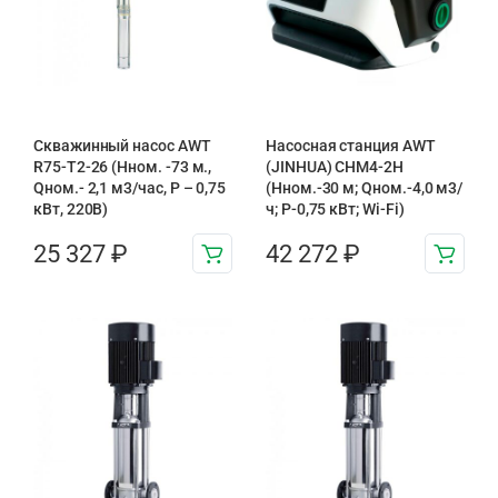
Скважинный насос AWT
Насосная станция AWT
R75-T2-26 (Нном. -73 м.,
(JINHUA) CHM4-2H
Qном.- 2,1 м3/час, Р – 0,75
(Hном.-30 м; Qном.-4,0 м3/
кВт, 220В)
ч; P-0,75 кВт; Wi-Fi)
25 327
₽
42 272
₽