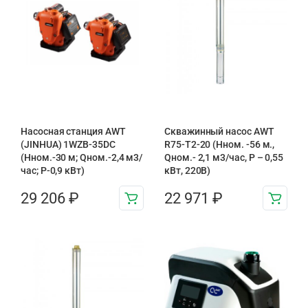
Насосная станция AWT
Скважинный насос AWT
(JINHUA) 1WZB-35DC
R75-T2-20 (Нном. -56 м.,
(Нном.-30 м; Qном.-2,4 м3/
Qном.- 2,1 м3/час, Р – 0,55
час; Р-0,9 кВт)
кВт, 220В)
29 206
₽
22 971
₽