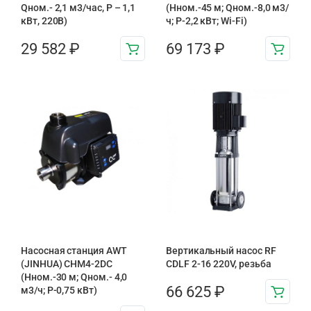
Qном.- 2,1 м3/час, Р – 1,1
(Нном.-45 м; Qном.-8,0 м3/
кВт, 220В)
ч; Р-2,2 кВт; Wi-Fi)
29 582
₽
69 173
₽
Насосная станция AWT
Вертикальный насос RF
(JINHUA) CHM4-2DC
CDLF 2-16 220V, резьба
(Hном.-30 м; Qном.- 4,0
66 625
₽
м3/ч; P-0,75 кВт)