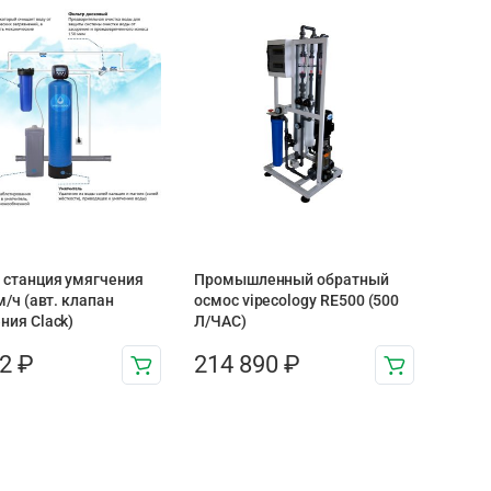
 станция умягчения
Промышленный обратный
м/ч (авт. клапан
осмос vipecology RE500 (500
ния Clack)
Л/ЧАС)
72
₽
214 890
₽