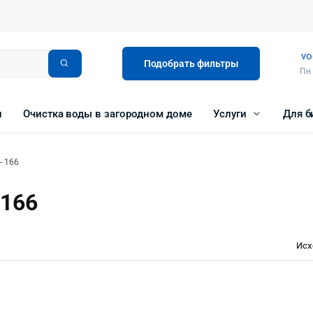
vo
Подобрать фильтры
Пн 
и
Очистка воды в загородном доме
Услуги
Для б
- 166
 166
Исх