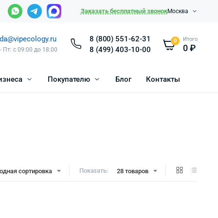
Заказать бесплатный звонок
Москва
da@vipecology.ru
8 (800) 551-62-31
Итого
0
0
₽
8 (499) 403-10-00
- Пт: с 09:00 до 18:00
изнеса
Покупателю
Блог
Контакты
Показать:
одная сортировка
28 товаров