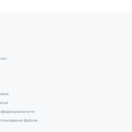
инет
амена
атьи
онфиденциальности
пользования файлов