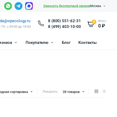
Заказать бесплатный звонок
Москва
da@vipecology.ru
8 (800) 551-62-31
Итого
0
0
₽
8 (499) 403-10-00
- Пт: с 09:00 до 18:00
изнеса
Покупателю
Блог
Контакты
Показать:
одная сортировка
28 товаров