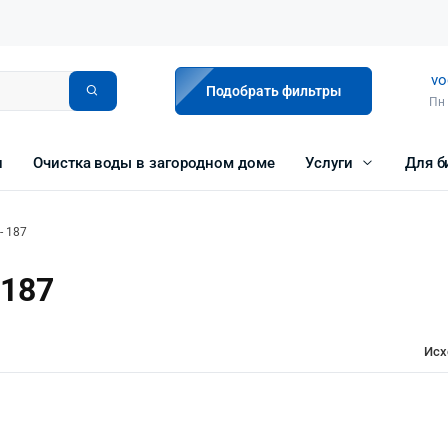
vo
Подобрать фильтры
Пн 
и
Очистка воды в загородном доме
Услуги
Для б
- 187
 187
Исх