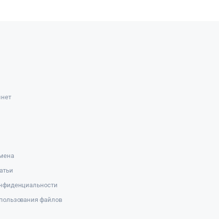
инет
амена
атьи
онфиденциальности
пользования файлов