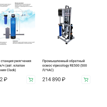
 станция умягчения
Промышленный обратный
м/ч (авт. клапан
осмос vipecology RE500 (500
ния Clack)
Л/ЧАС)
72
₽
214 890
₽