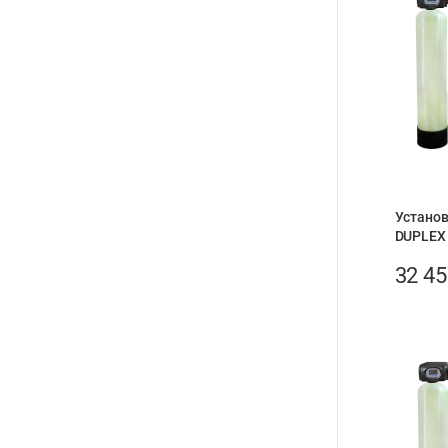
Устано
DUPLEX
32 4