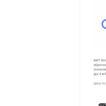
AWT ROB
обратно
солонов
(до 4 м3
Цена по