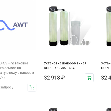
 4,5 — установка
Установка ионообменная
Устан
го осмоса на
DUPLEX 0835/F73A
DUPLE
атую воду с насосом
32 918
₽
32 
/ч)
 запросу