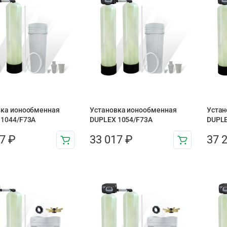
вка ионообменная
Установка ионообменная
Устан
 1044/F73A
DUPLEX 1054/F73A
DUPLE
57
₽
33 017
₽
37 