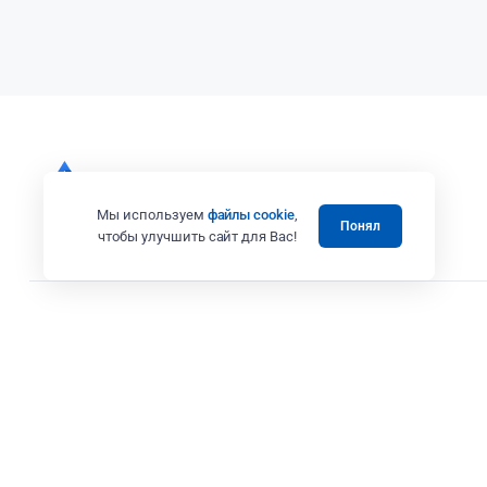
Мы используем
файлы cookie
,
Понял
чтобы улучшить сайт для Вас!
Все права защищены 2008 - 2025 © Випэколоджи
Вся представленная на сайте информация, в том числе касающаяся те
товаров и услуг, носит информационный характер и ни при каких усл
Адрес: г. Москва ул. Вешних Вод, дом 14, корп. 3, офис 25
ИП Коренков А.В. ИНН 771673243387