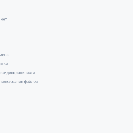
инет
амена
атьи
онфиденциальности
пользования файлов