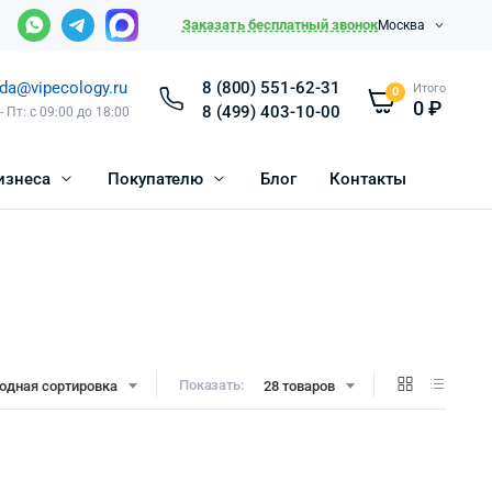
Заказать бесплатный звонок
Москва
da@vipecology.ru
8 (800) 551-62-31
Итого
0
0
₽
8 (499) 403-10-00
- Пт: с 09:00 до 18:00
изнеса
Покупателю
Блог
Контакты
Показать:
одная сортировка
28 товаров