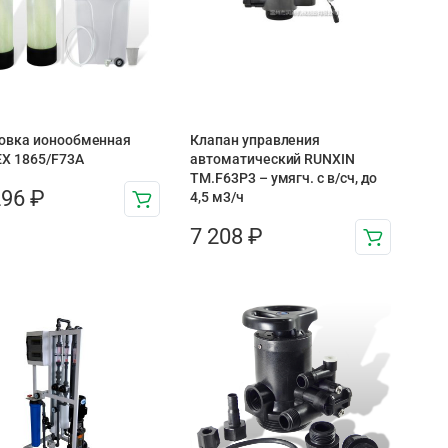
овка ионообменная
Клапан управления
X 1865/F73A
автоматический RUNXIN
TM.F63P3 – умягч. с в/сч, до
296
₽
4,5 м3/ч
7 208
₽