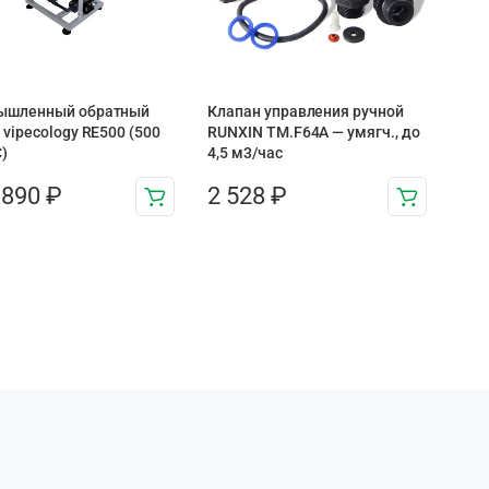
ышленный обратный
Клапан управления ручной
 vipecology RE500 (500
RUNXIN TM.F64A — умягч., до
)
4,5 м3/час
 890
₽
2 528
₽