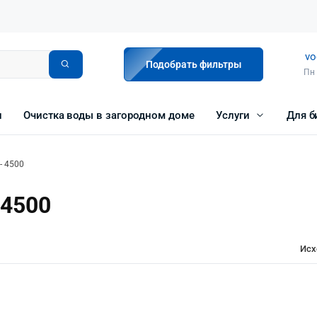
vo
Подобрать фильтры
Пн 
и
Очистка воды в загородном доме
Услуги
Для б
- 4500
 4500
Исх