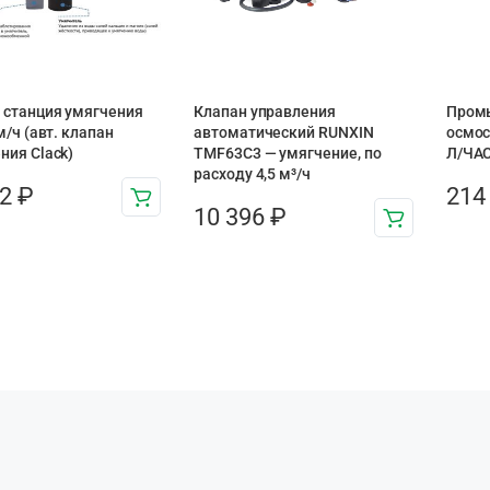
 станция умягчения
Клапан управления
Пром
м/ч (авт. клапан
автоматический RUNXIN
осмос
ния Clack)
TMF63C3 — умягчение, по
Л/ЧАС
расходу 4,5 м³/ч
72
₽
214
10 396
₽