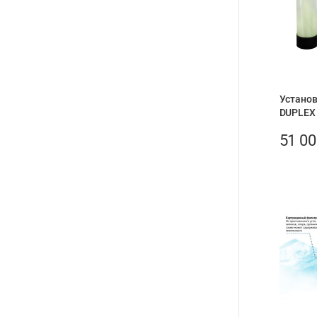
Устано
DUPLEX
51 0