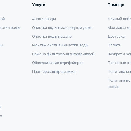
Услуги
Помощь
ной
Анализ воды
Личный каб
истки воды
Очистка воды в загородном доме
Мои заказы
Очистка воды на даче
Доставка
ры
Монтаж системы очистки воды
Оплата
Замена фильтрующих картриджей
Возврат и з
Обслуживание пурифайеров
Полезные ст
Партнерская программа
Политика к
Политика ис
cookie
ы
же