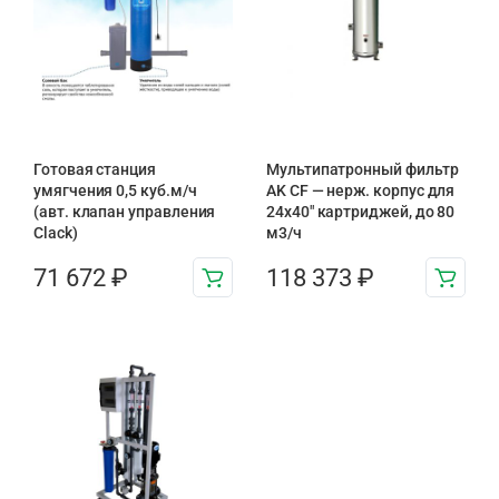
Готовая станция
Мультипатронный фильтр
умягчения 0,5 куб.м/ч
AK CF — нерж. корпус для
(авт. клапан управления
24х40″ картриджей, до 80
Clack)
м3/ч
71 672
₽
118 373
₽