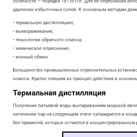
солености — порядка 15–35 г/л. Для ее опреснения ис
удалении избыточных солей. К основным методам дем
• термальную дистилляцию;
• вымораживание;
• технологии обратного осмоса;
• химическое опреснение;
• ионный обмен.
Большинство промышленных опреснительных установок
осмоса. Кратко опишем их принцип действия и основн
Термальная дистилляция
Получение питьевой воды выпариванием морской явл
кипячении пар на следующем этапе охлаждается и конде
без примесей, которые остаются в концентрированном 