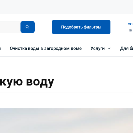
vo
Подобрать фильтры
Пн 
и
Очистка воды в загородном доме
Услуги
Для б
скую воду