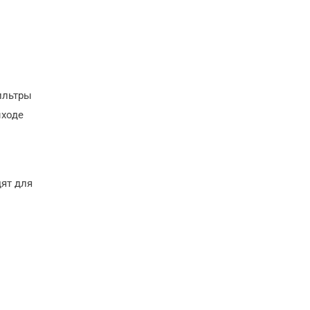
ильтры
ыходе
ят для