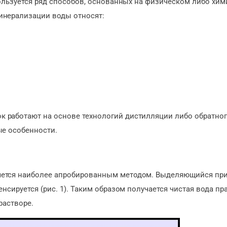
пользуется ряд способов, основанных на физическом либо хи
инерализации воды относят:
 работают на основе технологий дистилляции либо обратно
ые особенности.
яется наиболее апробированным методом. Выделяющийся пр
нсируется (рис. 1). Таким образом получается чистая вода пр
растворе.