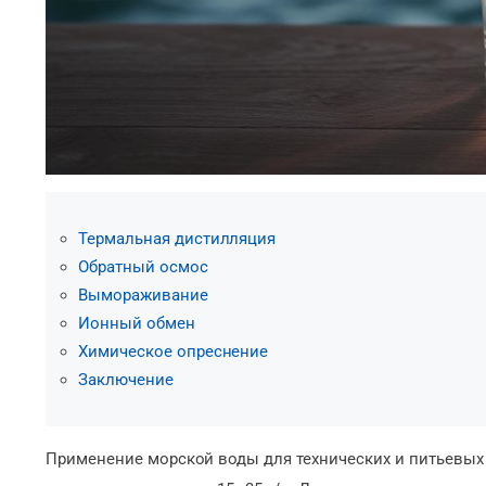
Термальная дистилляция
Обратный осмос
Вымораживание
Ионный обмен
Химическое опреснение
Заключение
Применение морской воды для технических и питьевых