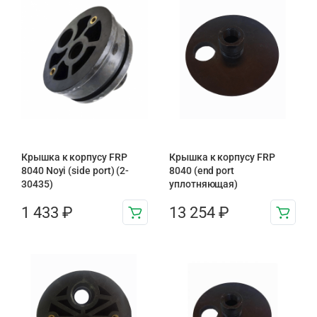
Крышка к корпусу FRP
Крышка к корпусу FRP
8040 Noyi (side port) (2-
8040 (end port
30435)
уплотняющая)
1 433
₽
13 254
₽