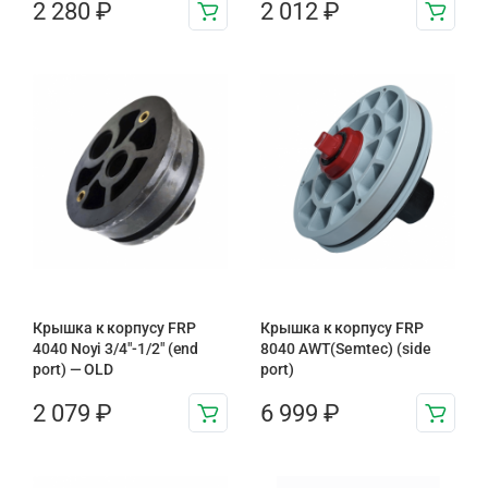
2 280
₽
2 012
₽
Крышка к корпусу FRP
Крышка к корпусу FRP
4040 Noyi 3/4″-1/2″ (end
8040 AWT(Semtec) (side
port) — OLD
port)
2 079
₽
6 999
₽