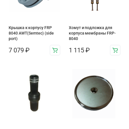
Крышка к корпусу FRP
Хомут и подложка для
8040 AWT(Semtec) (side
корпуса мембраны FRP-
port)
8040
7 079
₽
1 115
₽