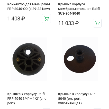
Коннектор для мембраны
Крышка корпуса
FRP 8040-CO (d 29-38 New)
мембраны стальная Raifil
SUS-304-8040
1 408
₽
11 033
₽
Крышка к корпусу Raifil
Крышка к корпусу FRP
FRP 4040 3/4" — 1/2" (end
8040 (end port
port)
уплотняющая)