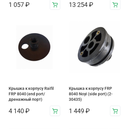
1 057
₽
13 254
₽
Крышка к корпусу Raifil
Крышка к корпусу FRP
FRP 8040 (end port/
8040 Noyi (side port) (2-
дренажный порт)
30435)
4 140
₽
1 449
₽