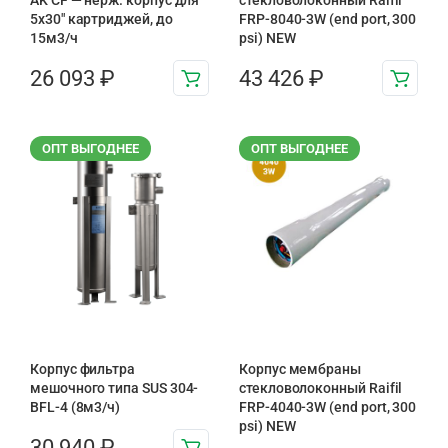
AK CF — нерж. корпус для
стекловолоконный Raifil
5х30″ картриджей, до
FRP-8040-3W (end port, 300
15м3/ч
psi) NEW
26 093
₽
43 426
₽
ОПТ ВЫГОДНЕЕ
ОПТ ВЫГОДНЕЕ
Корпус фильтра
Корпус мембраны
мешочного типа SUS 304-
стекловолоконный Raifil
BFL-4 (8м3/ч)
FRP-4040-3W (end port, 300
psi) NEW
30 940
₽