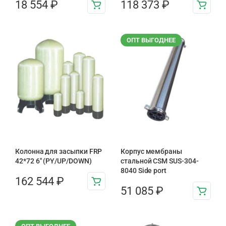
18 554
₽
118 373
₽
ОПТ ВЫГОДНЕЕ
Колонна для засыпки FRP
Корпус мембраны
42*72 6″ (PY/UP/DOWN)
стальной CSM SUS-304-
8040 Side port
162 544
₽
51 085
₽