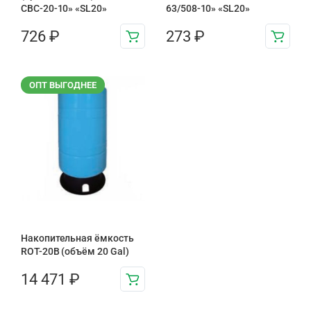
CBC-20-10» «SL20»
63/508-10» «SL20»
726
₽
273
₽
ОПТ ВЫГОДНЕЕ
Накопительная ёмкость
ROT-20B (объём 20 Gal)
14 471
₽