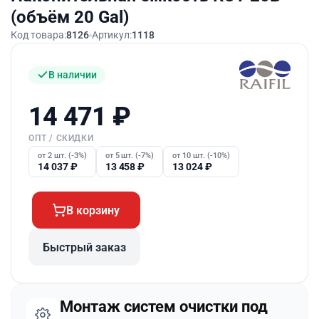
(объём 20 Gal)
Код товара:
8126
Артикул:
1118
В наличии
14 471
₽
ОПТ / СКИДКИ
от 2 шт. (-3%)
от 5 шт. (-7%)
от 10 шт. (-10%)
14 037
₽
13 458
₽
13 024
₽
В корзину
Быстрый заказ
Монтаж систем очистки под