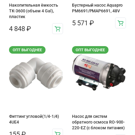
Накопительная ёмкость
Бустерный насос Aquapro
TK-3600 (объем 4 Gal),
PM6691/PMAP6691, 48V
пластик
5 571
₽
4 848
₽
ОПТ ВЫГОДНЕЕ
ОПТ ВЫГОДНЕЕ
Фиттинг угловой(1/4-1/4)
Насос для систем
4UE4
обратного осмоса RO-900-
220-EZ (с блоком питания)
155
₽