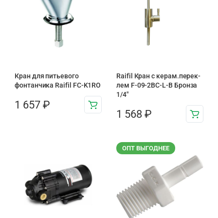
Кран для питьевого
Raifil Кран с керам.перек-
фонтанчика Raifil FC-K1RO
лем F-09-2BC-L-B Бронза
1/4″
1 657
₽
1 568
₽
ОПТ ВЫГОДНЕЕ