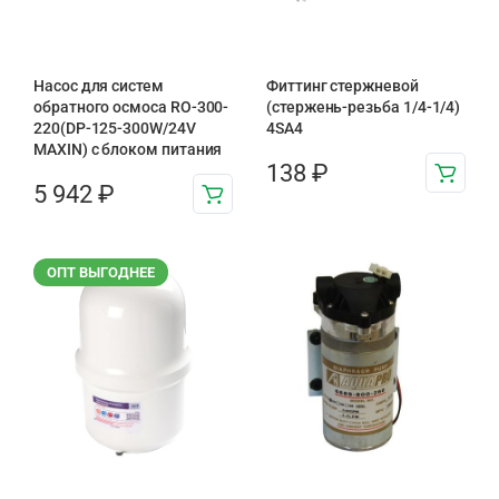
Насос для систем
Фиттинг стержневой
обратного осмоса RO-300-
(стержень-резьба 1/4-1/4)
220(DP-125-300W/24V
4SA4
MAXIN) с блоком питания
138
₽
5 942
₽
ОПТ ВЫГОДНЕЕ