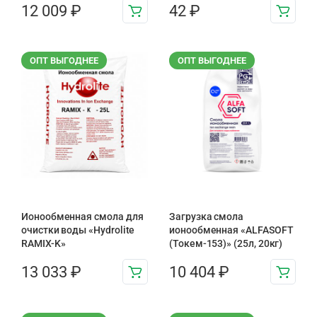
12 009
₽
42
₽
ОПТ ВЫГОДНЕЕ
ОПТ ВЫГОДНЕЕ
Ионообменная смола для
Загрузка смола
очистки воды «Hydrolite
ионообменная «ALFASOFT
RAMIX-K»
(Токем-153)» (25л, 20кг)
13 033
₽
10 404
₽