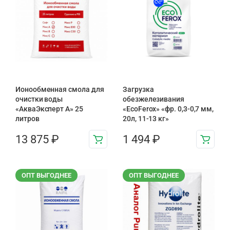
Ионообменная смола для
Загрузка
очистки воды
обезжелезивания
«АкваЭксперт A» 25
«EcoFerox» «фр. 0,3-0,7 мм,
литров
20л, 11-13 кг»
13 875
₽
1 494
₽
ОПТ ВЫГОДНЕЕ
ОПТ ВЫГОДНЕЕ