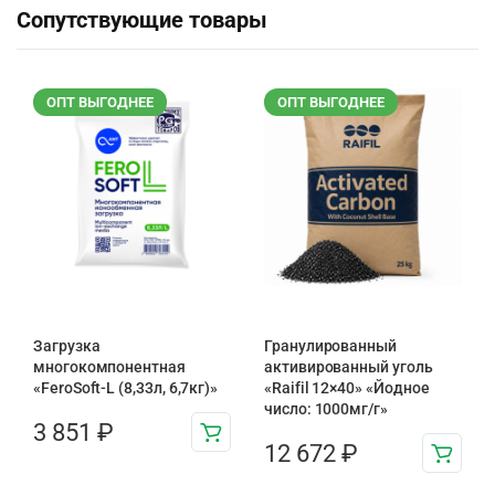
Сопутствующие товары
ОПТ ВЫГОДНЕЕ
ОПТ ВЫГОДНЕЕ
Загрузка
Гранулированный
многокомпонентная
активированный уголь
«FeroSoft-L (8,33л, 6,7кг)»
«Raifil 12×40» «Йодное
число: 1000мг/г»
3 851
₽
12 672
₽