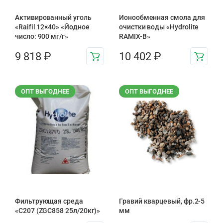
Активированный уголь
Ионообменная смола для
«Raifil 12×40» «Йодное
очистки воды «Hydrolite
число: 900 мг/г»
RAMIX-B»
9 818
₽
10 402
₽
ОПТ ВЫГОДНЕЕ
ОПТ ВЫГОДНЕЕ
Фильтрующая среда
Гравий кварцевый, фр.2-5
«С207 (ZGC858 25л/20кг)»
мм