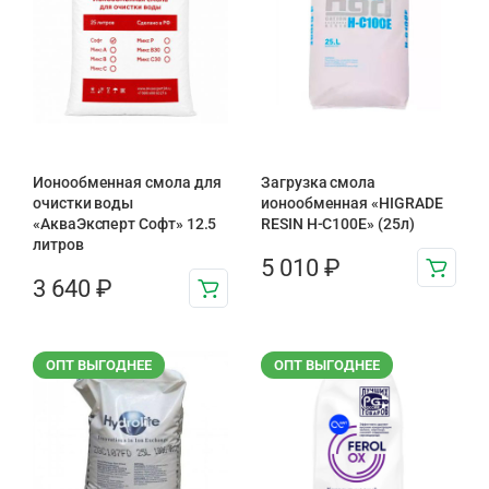
Ионообменная смола для
Загрузка смола
очистки воды
ионообменная «HIGRADE
«АкваЭксперт Софт» 12.5
RESIN H-C100E» (25л)
литров
5 010
₽
3 640
₽
ОПТ ВЫГОДНЕЕ
ОПТ ВЫГОДНЕЕ