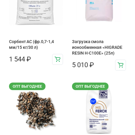
Сорбент АС (фр.0,7-1,4
Загрузка смола
мм/15 кг/30 л)
ионообменная «HIGRADE
RESIN H-C100E» (25л)
1 544
₽
5 010
₽
ОПТ ВЫГОДНЕЕ
ОПТ ВЫГОДНЕЕ