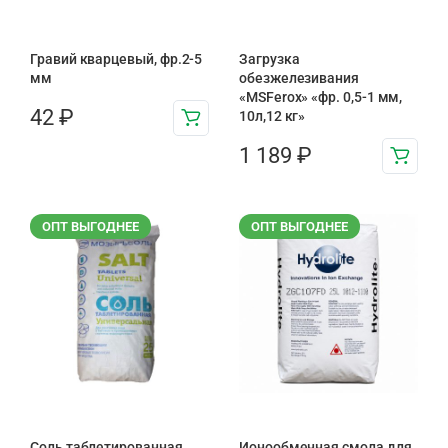
Гравий кварцевый, фр.2-5
Загрузка
мм
обезжелезивания
«MSFerox» «фр. 0,5-1 мм,
42
₽
10л,12 кг»
1 189
₽
ОПТ ВЫГОДНЕЕ
ОПТ ВЫГОДНЕЕ
Соль таблетированная,
Ионообменная смола для