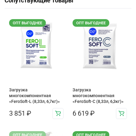
Сопутствующие товары
ОПТ ВЫГОДНЕЕ
ОПТ ВЫГОДНЕЕ
Загрузка
Загрузка
многокомпонентная
многокомпонентная
«FeroSoft-L (8,33л, 6,7кг)»
«FeroSoft-C (8,33л, 6,3кг)»
3 851
₽
6 619
₽
ОПТ ВЫГОДНЕЕ
ОПТ ВЫГОДНЕЕ