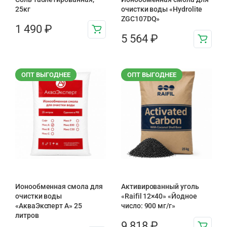
25кг
очистки воды «Hydrolite
ZGC107DQ»
1 490
₽
5 564
₽
ОПТ ВЫГОДНЕЕ
ОПТ ВЫГОДНЕЕ
Ионообменная смола для
Активированный уголь
очистки воды
«Raifil 12×40» «Йодное
«АкваЭксперт A» 25
число: 900 мг/г»
литров
9 818
₽