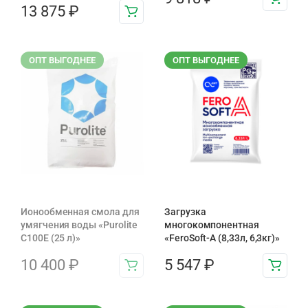
13 875
₽
ОПТ ВЫГОДНЕЕ
ОПТ ВЫГОДНЕЕ
Ионообменная смола для
Загрузка
умягчения воды «Purolite
многокомпонентная
C100E (25 л)»
«FeroSoft-A (8,33л, 6,3кг)»
10 400
₽
5 547
₽