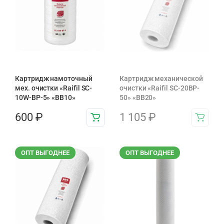
Картридж намоточный
Картридж механической
мех. очистки «Raifil SC-
очистки «Raifil SC-20BP-
10W-BP-5» «BB10»
50» «BB20»
600
₽
1 105
₽
ОПТ ВЫГОДНЕЕ
ОПТ ВЫГОДНЕЕ