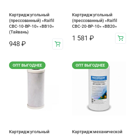
Картридж угольный
Картридж угольный
(прессованный) «Raifil
(прессованный) «Raifil
CBC-10-BP-10» «BB10»
CBC-20-BP-10» «BB20»
(Тайвань)
1 581
₽
948
₽
ОПТ ВЫГОДНЕЕ
ОПТ ВЫГОДНЕЕ
Картридж угольный
Картридж механической