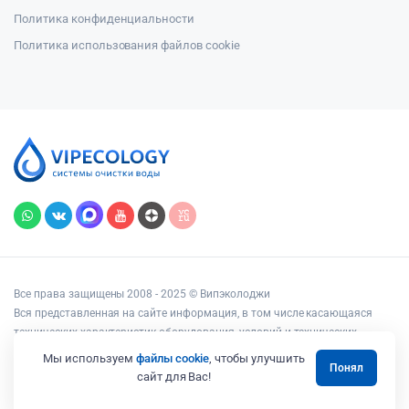
Политика конфиденциальности
Политика использования файлов cookie
Все права защищены 2008 - 2025 © Випэколоджи
Вся представленная на сайте информация, в том числе касающаяся
технических характеристик оборудования, условий и технических
возможностей подключения, наличия на складе, стоимости товаров и
Мы используем
файлы cookie
, чтобы улучшить
Понял
услуг, носит информационный характер и ни при каких условиях не
сайт для Вас!
является публичной офертой, определяемой положениями статьи 437