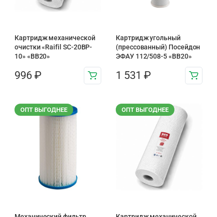
Картридж механической
Картридж угольный
очистки «Raifil SC-20BP-
(прессованный) Посейдон
10» «BB20»
ЭФАУ 112/508-5 «BB20»
996
₽
1 531
₽
ОПТ ВЫГОДНЕЕ
ОПТ ВЫГОДНЕЕ
Механический фильтр
Картридж механической