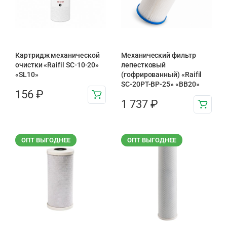
Картридж механической
Механический фильтр
очистки «Raifil SC-10-20»
лепестковый
«SL10»
(гофрированный) «Raifil
SC-20PT-ВР-25» «BB20»
156
₽
1 737
₽
ОПТ ВЫГОДНЕЕ
ОПТ ВЫГОДНЕЕ