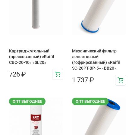
Картридж угольный
Механический фильтр
(прессованный) «Raifil
лепестковый
CBC-20-10» «SL20»
(гофрированный) «Raifil
SC-20PT-ВР-5» «BB20»
726
₽
1 737
₽
ОПТ ВЫГОДНЕЕ
ОПТ ВЫГОДНЕЕ