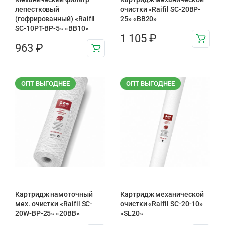
лепестковый
очистки «Raifil SC-20BP-
(гофрированный) «Raifil
25» «BB20»
SC-10PT-ВР-5» «BB10»
1 105
₽
963
₽
ОПТ ВЫГОДНЕЕ
ОПТ ВЫГОДНЕЕ
Картридж намоточный
Картридж механической
мех. очистки «Raifil SC-
очистки «Raifil SC-20-10»
20W-BP-25» «20BB»
«SL20»