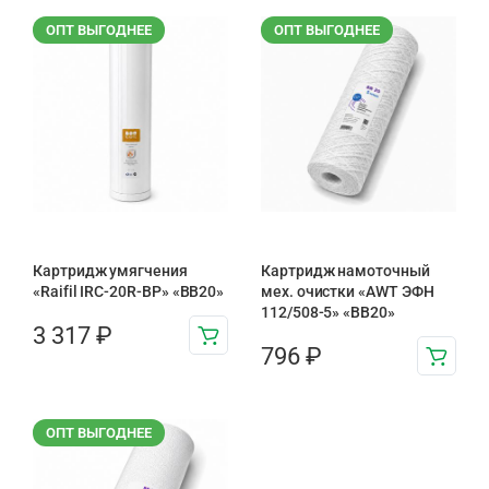
ОПТ ВЫГОДНЕЕ
ОПТ ВЫГОДНЕЕ
Картридж умягчения
Картридж намоточный
«Raifil IRC-20R-BP» «BB20»
мех. очистки «AWT ЭФН
112/508-5» «BB20»
3 317
₽
796
₽
ОПТ ВЫГОДНЕЕ