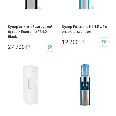
Кулер с нижней загрузкой
Кулер Ecotronic H1-LE v.2 с
бутыли Ecotronic P8-LX
эл. охлаждением
Black
12 200
₽
27 700
₽