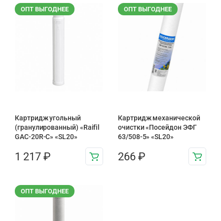
ОПТ ВЫГОДНЕЕ
ОПТ ВЫГОДНЕЕ
Картридж угольный
Картридж механической
(гранулированный) «Raifil
очистки «Посейдон ЭФГ
GAC-20R-C» «SL20»
63/508-5» «SL20»
1 217
₽
266
₽
ОПТ ВЫГОДНЕЕ