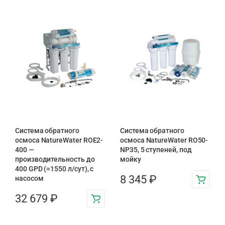
Система обратного
Система обратного
осмоса NatureWater ROE2-
осмоса NatureWater RO50-
400 —
NP35, 5 ступеней, под
производительность до
мойку
400 GPD (≈1550 л/сут), с
8 345
₽
насосом
32 679
₽