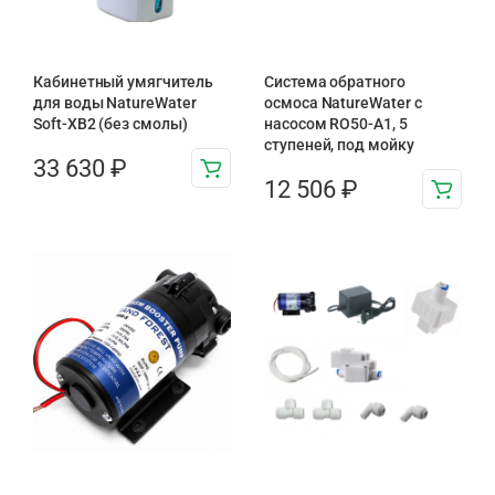
Кабинетный умягчитель
Система обратного
для воды NatureWater
осмоса NatureWater с
Soft-XB2 (без смолы)
насосом RO50-A1, 5
ступеней, под мойку
33 630
₽
12 506
₽