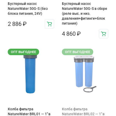
Бустерный насос
Бустерный насос
NatureWater 50G-S (без
NatureWater 50G-S в сборе
блока питания, 24V)
(реле выс. и низ.
давления+фитинги+блок
2 886
₽
питания)
4 860
₽
ОПТ ВЫГОДНЕЕ
ОПТ ВЫГОДНЕЕ
Колба фильтра
Колба фильтра
NatureWater BRL01 — 1″ в
NatureWater BRL02 — 1″ в