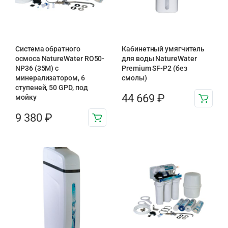
Система обратного
Кабинетный умягчитель
осмоса NatureWater RO50-
для воды NatureWater
NP36 (35M) с
Premium SF-P2 (без
минерализатором, 6
смолы)
ступеней, 50 GPD, под
44 669
₽
мойку
9 380
₽