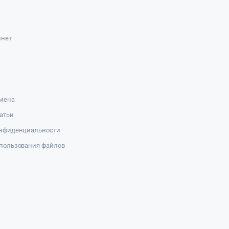
инет
амена
атьи
онфиденциальности
пользования файлов