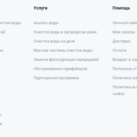
Услуги
Помощь
истки воды
Анализ воды
Личный каб
ной
Очистка воды в загородном доме
Мои заказы
Очистка воды на даче
Доставка
ры
Монтаж системы очистки воды
Оплата
Замена фильтрующих картриджей
Возврат и з
Обслуживание пурифайеров
Полезные ст
Партнерская программа
Политика к
Политика ис
cookie
ы
же