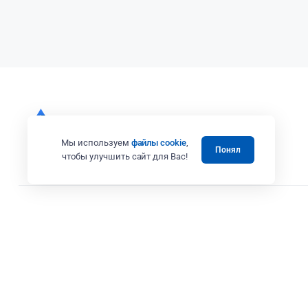
Мы используем
файлы cookie
,
Понял
чтобы улучшить сайт для Вас!
Все права защищены 2008 - 2025 © Випэколоджи
Вся представленная на сайте информация, в том числе касающаяся те
товаров и услуг, носит информационный характер и ни при каких усл
Адрес: г. Москва ул. Вешних Вод, дом 14, корп. 3, офис 25
ИП Коренков А.В. ИНН 771673243387