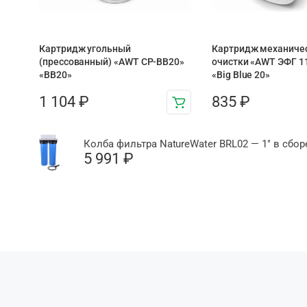
Картридж угольный
Картридж механиче
(прессованный) «AWT CP-BB20»
очистки «AWT ЭФГ 1
«BB20»
«Big Blue 20»
1 104
₽
835
₽
Колба фильтра NatureWater BRL02 — 1″ в сбо
5 991
₽