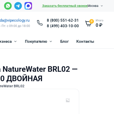
Заказать бесплатный звонок
Москва
da@vipecology.ru
8 (800) 551-62-31
Итого
0
0
₽
8 (499) 403-10-00
- Пт: с 09:00 до 18:00
изнеса
Покупателю
Блог
Контакты
 NatureWater BRL02 —
B20 ДВОЙНАЯ
reWater BRL02