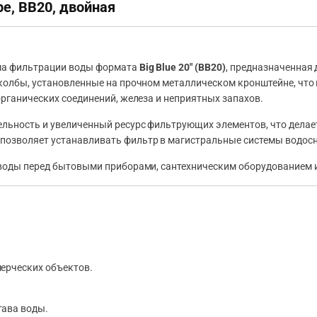
ре, BB20, двойная
ема фильтрации воды формата
Big Blue 20″ (BB20)
, предназначенная 
 колбы, установленные на прочном металлическом кронштейне, чт
органических соединений, железа и неприятных запахов.
ьность и увеличенный ресурс фильтрующих элементов, что делае
позволяет устанавливать фильтр в магистральные системы водос
 воды перед бытовыми приборами, сантехническим оборудованием 
ерческих объектов.
тава воды.