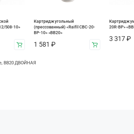
ской
Картридж угольный
Картридж ум
12/508-10»
(прессованный) «Raifil CBC-20-
20R-BP» «BB
BP-10» «BB20»
3 317
₽
1 581
₽
ре, BB20 ДВОЙНАЯ