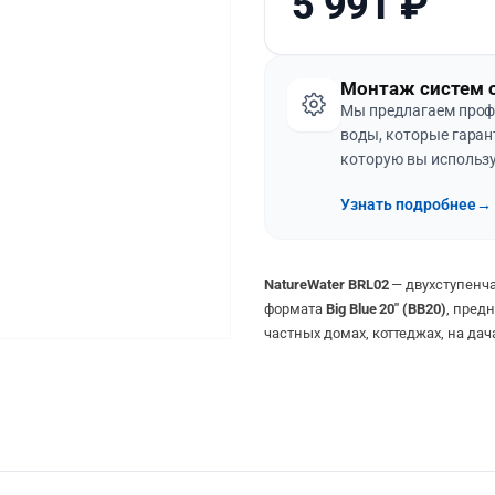
5 991
₽
Монтаж систем 
Мы предлагаем проф
воды, которые гаран
которую вы использу
Узнать подробнее
→
NatureWater BRL02
— двухступенч
формата
Big Blue 20″ (BB20)
, пред
частных домах, коттеджах, на дач