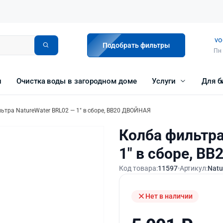
vo
Подобрать фильтры
Пн 
и
Очистка воды в загородном доме
Услуги
Для б
ьтра NatureWater BRL02 — 1″ в сборе, BB20 ДВОЙНАЯ
Колба фильтра
1″ в сборе, B
Код товара:
11597
Артикул:
Natu
Нет в наличии