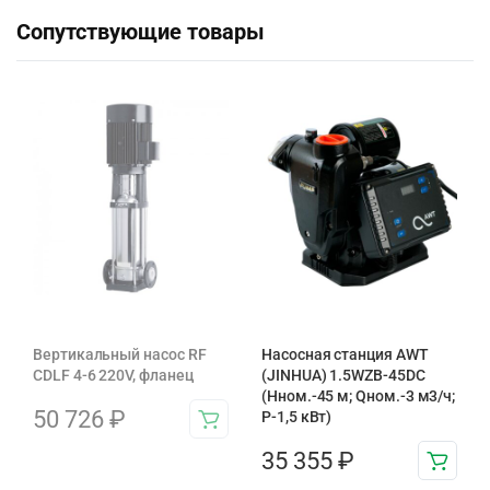
Сопутствующие товары
Вертикальный насос RF
Насосная станция AWT
CDLF 4-6 220V, фланец
(JINHUA) 1.5WZB-45DC
(Hном.-45 м; Qном.-3 м3/ч;
50 726
₽
P-1,5 кВт)
35 355
₽