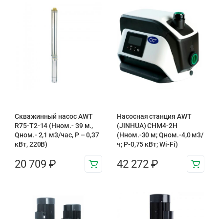
Скважинный насос AWT
Насосная станция AWT
R75-T2-14 (Нном.- 39 м.,
(JINHUA) CHM4-2H
Qном.- 2,1 м3/час, Р – 0,37
(Hном.-30 м; Qном.-4,0 м3/
кВт, 220В)
ч; P-0,75 кВт; Wi-Fi)
20 709
₽
42 272
₽