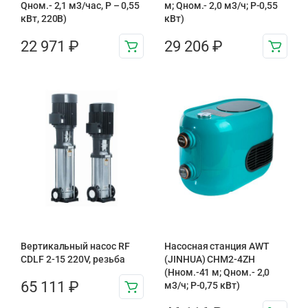
Qном.- 2,1 м3/час, Р – 0,55
м; Qном.- 2,0 м3/ч; P-0,55
кВт, 220В)
кВт)
22 971
₽
29 206
₽
Вертикальный насос RF
Насосная станция AWT
CDLF 2-15 220V, резьба
(JINHUA) CHM2-4ZH
(Hном.-41 м; Qном.- 2,0
65 111
₽
м3/ч; P-0,75 кВт)