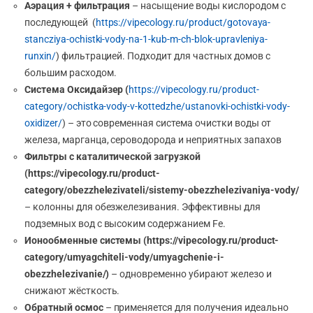
Аэрация + фильтрация
– насыщение воды кислородом с
последующей (
https://vipecology.ru/product/gotovaya-
stancziya-ochistki-vody-na-1-kub-m-ch-blok-upravleniya-
runxin/
) фильтрацией. Подходит для частных домов с
большим расходом.
Система Оксидайзер (
https://vipecology.ru/product-
category/ochistka-vody-v-kottedzhe/ustanovki-ochistki-vody-
oxidizer/
) – это современная система очистки воды от
железа, марганца, сероводорода и неприятных запахов
Фильтры с каталитической загрузкой
(https://vipecology.ru/product-
category/obezzhelezivateli/sistemy-obezzhelezivaniya-vody/
– колонны для обезжелезивания. Эффективны для
подземных вод с высоким содержанием Fe.
Ионообменные системы (https://vipecology.ru/product-
category/umyagchiteli-vody/umyagchenie-i-
obezzhelezivanie/)
– одновременно убирают железо и
снижают жёсткость.
Обратный осмос
– применяется для получения идеально