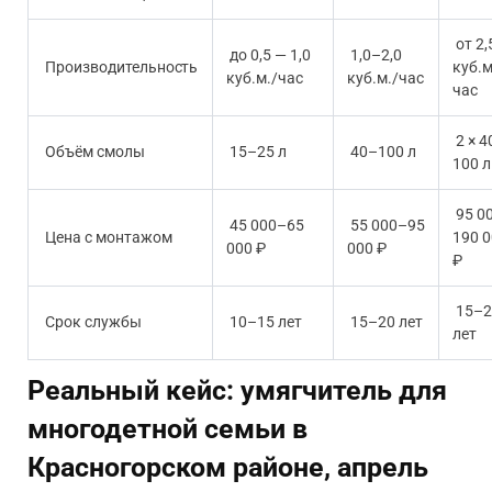
от 2,
до 0,5 — 1,0
1,0–2,0
Производительность
куб.м
куб.м./час
куб.м./час
час
2 × 4
Объём смолы
15–25 л
40–100 л
100 л
95 0
45 000–65
55 000–95
Цена с монтажом
190 
000 ₽
000 ₽
₽
15–2
Срок службы
10–15 лет
15–20 лет
лет
Реальный кейс: умягчитель для
многодетной семьи в
Красногорском районе, апрель