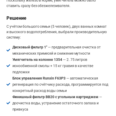
Поскольку железо в норме, умягчитель можно было
ставить сразу без обезжелезивателя.
Решение
С учётом большого семьи (5 человек), двух ванных комнат
и высокого водопотребления, выбрали производительную
систему:
Дисковый фильтр 1"
— предварительная очистка от
механических примесей и снижение мутности
Умягчитель на колонне 1354
— 2. 75 литров
ионообменной смолы + 15 кг гравия в качестве
подложки
Блок управления Runxin F63P3
— автоматическая
регенерация по счётчику расхода, программируется под
конкретный расход воды семьи
Финишный фильтр BB20 с угольным картриджем
—
доочистка воды, устранение остаточного запаха и
привкуса