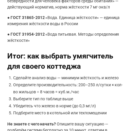
безвредности для человека факторов среды обитания» —
действующий норматив, норма жёсткости 7 мг-экв/л
●
ГОСТ 31865-2012
«Вода. Единица жёсткости» — единица
измерения жёсткости воды в России
●
ГОСТ 31954-2012
«Вода питьевая. Методы определения
жёсткости»
Итог: как выбрать умягчитель
для своего коттеджа
Сделайте анализ воды — минимум жёсткость и железо
Определите производительность: 200–250 л/сутки × кол-
во жильцов ÷ 8 часов = куб.м./час
Выберите тип по таблице выше
Убедитесь что железо в норме (до 0,3 мг/л)
Подберите место в котельной или техпомещении
Не знаете с чего начать?
Опишите вашу ситуацию —
подберём систему бесплатно за 10 минут, ответим в