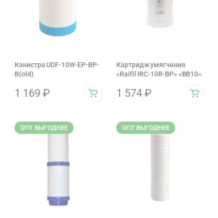
Канистра UDF-10W-EP-BP-
Картридж умягчения
B(old)
«Raifil IRC-10R-BP» «BB10»
1 169
₽
1 574
₽
ОПТ ВЫГОДНЕЕ
ОПТ ВЫГОДНЕЕ