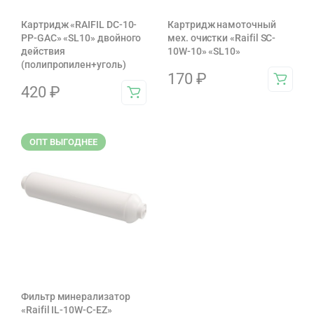
Картридж «RAIFIL DC-10-
Картридж намоточный
PP-GAC» «SL10» двойного
мех. очистки «Raifil SC-
действия
10W-10» «SL10»
(полипропилен+уголь)
170
₽
420
₽
ОПТ ВЫГОДНЕЕ
Фильтр минерализатор
«Raifil IL-10W-C-EZ»