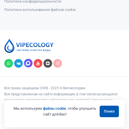
Политика конфиденциальности
Политика использования файлов cookie
Все права защищены 2008 - 2025 © Випэколоджи
Вся представленная на сайте информация, в том числе касающаяся
технических характеристик оборудования, условий и технических
возможностей подключения, наличия на складе, стоимости товаров и
Мы используем
файлы cookie
, чтобы улучшить
Понял
услуг, носит информационный характер и ни при каких условиях не
сайт для Вас!
является публичной офертой, определяемой положениями статьи 437
Гражданского кодекса РФ.