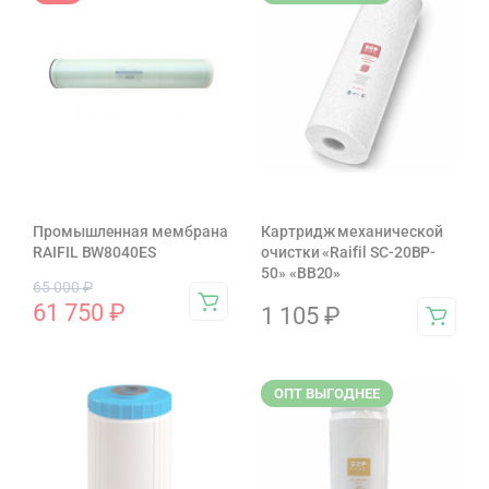
Промышленная мембрана
Картридж механической
RAIFIL BW8040ES
очистки «Raifil SC-20BP-
50» «BB20»
65 000
₽
61 750
₽
1 105
₽
ОПТ ВЫГОДНЕЕ