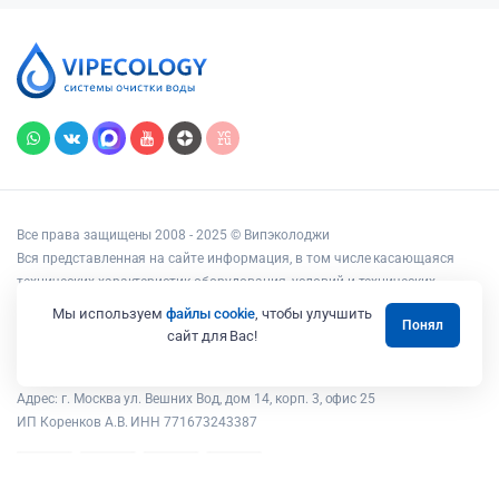
Все права защищены 2008 - 2025 © Випэколоджи
Вся представленная на сайте информация, в том числе касающаяся
технических характеристик оборудования, условий и технических
возможностей подключения, наличия на складе, стоимости товаров и
Мы используем
файлы cookie
, чтобы улучшить
Понял
услуг, носит информационный характер и ни при каких условиях не
сайт для Вас!
является публичной офертой, определяемой положениями статьи 437
Гражданского кодекса РФ.
Адрес: г. Москва ул. Вешних Вод, дом 14, корп. 3, офис 25
ИП Коренков А.В. ИНН 771673243387