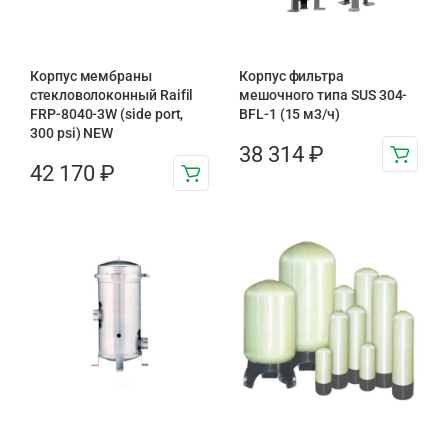
Корпус мембраны
Корпус фильтра
стекловолоконный Raifil
мешочного типа SUS 304-
FRP-8040-3W (side port,
BFL-1 (15 м3/ч)
300 psi) NEW
38 314
₽
42 170
₽