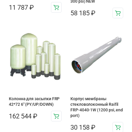
300 psi) NEW
11 787
₽
58 185
₽
Колонна для засыпки FRP
Корпус мембраны
42*72 6″ (PY/UP/DOWN)
стекловолоконный Raifil
FRP-4040-1W (1200 psi, end
162 544
₽
port)
30 158
₽