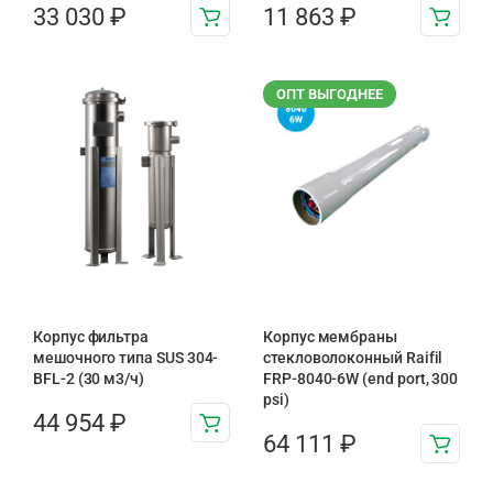
33 030
₽
11 863
₽
ОПТ ВЫГОДНЕЕ
Корпус фильтра
Корпус мембраны
мешочного типа SUS 304-
стекловолоконный Raifil
BFL-2 (30 м3/ч)
FRP-8040-6W (end port, 300
psi)
44 954
₽
64 111
₽