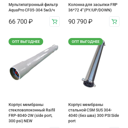
Мультипатронный фильтр
Колонна для засыпки FRP
AquaPro CF05-304 5м3/ч
36*72 4″ (PY/UP/DOWN)
66 700
₽
90 790
₽
ОПТ ВЫГОДНЕЕ
ОПТ ВЫГОДНЕЕ
Корпус мембраны
Корпус мембраны
стекловолоконный Raifil
стальной CSM SUS 304-
FRP-8040-2W (side port,
4040 (без шва) 300 PSI Side
300 psi) NEW
port