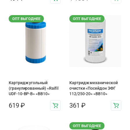
ОПТ ВЫГОДНЕЕ
ОПТ ВЫГОДНЕЕ
Картридж угольный
Картридж механической
(гранулированный) «Raifil
очистки «Посейдон ЭФГ
UDF-10-BP-B» «BB10»
112/250-20» «ВВ10»
619
₽
361
₽
ОПТ ВЫГОДНЕЕ