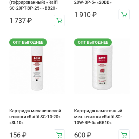
(гофрированный) «Raifil
20W-BP-5» «20BB»
SC-20PT-ВР-25» «BB20»
1 910
₽
1 737
₽
ОПТ ВЫГОДНЕЕ
ОПТ ВЫГОДНЕЕ
Картридж механической
Картридж намоточный
очистки «Raifil SC-10-20»
мех. очистки «Raifil SC-
«SL10»
10W-BP-5» «BB10»
156
₽
600
₽