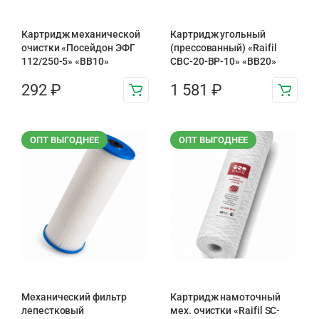
Картридж механической
Картридж угольный
очистки «Посейдон ЭФГ
(прессованный) «Raifil
112/250-5» «ВВ10»
CBC-20-BP-10» «BB20»
292
₽
1 581
₽
ОПТ ВЫГОДНЕЕ
ОПТ ВЫГОДНЕЕ
Механический фильтр
Картридж намоточный
лепестковый
мех. очистки «Raifil SC-