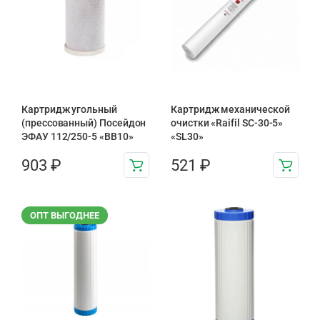
Картридж угольный
Картридж механической
(прессованный) Посейдон
очистки «Raifil SC-30-5»
ЭФАУ 112/250-5 «BB10»
«SL30»
903
₽
521
₽
ОПТ ВЫГОДНЕЕ