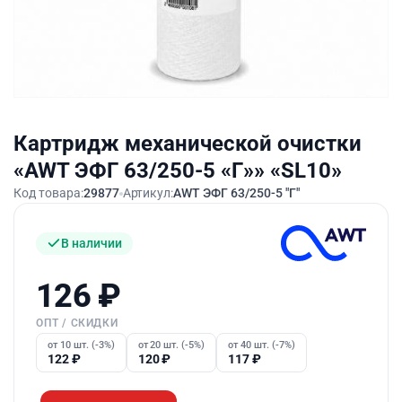
Картридж механической очистки
«AWT ЭФГ 63/250-5 «Г»» «SL10»
Код товара:
29877
Артикул:
AWT ЭФГ 63/250-5 "Г"
В наличии
126
₽
ОПТ / СКИДКИ
от 10 шт. (-3%)
от 20 шт. (-5%)
от 40 шт. (-7%)
122
₽
120
₽
117
₽