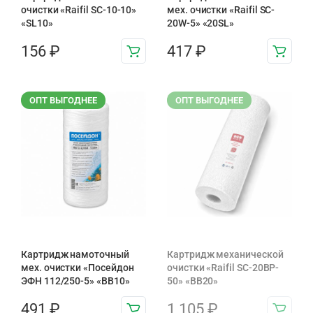
очистки «Raifil SC-10-10»
мех. очистки «Raifil SC-
«SL10»
20W-5» «20SL»
156
₽
417
₽
ОПТ ВЫГОДНЕЕ
ОПТ ВЫГОДНЕЕ
Картридж намоточный
Картридж механической
мех. очистки «Посейдон
очистки «Raifil SC-20BP-
ЭФН 112/250-5» «BB10»
50» «BB20»
491
₽
1 105
₽