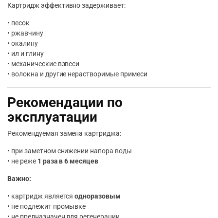
Картридж эффективно задерживает:
• песок
• ржавчину
• окалину
• ил и глину
• механические взвеси
• волокна и другие нерастворимые примеси
Рекомендации по
эксплуатации
Рекомендуемая замена картриджа:
• при заметном снижении напора воды
• не реже
1 раза в 6 месяцев
Важно:
• картридж является
одноразовым
• не подлежит промывке
• не предназначен для регенерации