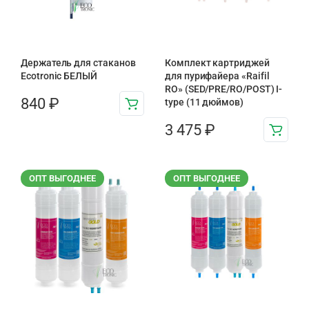
Держатель для стаканов
Комплект картриджей
Ecotronic БЕЛЫЙ
для пурифайера «Raifil
RO» (SED/PRE/RO/POST) I-
840
₽
type (11 дюймов)
3 475
₽
ОПТ ВЫГОДНЕЕ
ОПТ ВЫГОДНЕЕ