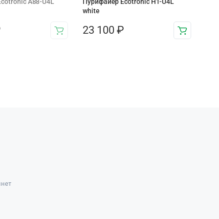
cotronic A88-U4L
Пурифайер Ecotronic H1-U4L
white
₽
23 100
₽
инет