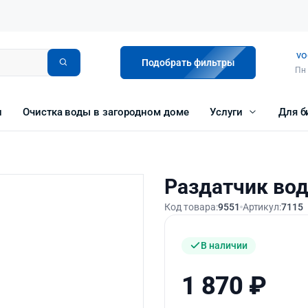
vo
Подобрать фильтры
Пн 
и
Очистка воды в загородном доме
Услуги
Для б
Раздатчик вод
Код товара:
9551
Артикул:
7115
В наличии
1 870
₽