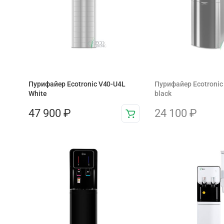
Пурифайер Ecotronic V40-U4L
Пурифайер Ecotronic
White
black
47 900
₽
24 100
₽