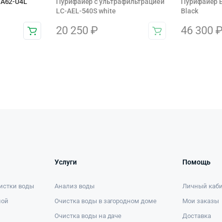
 A62-U4L
Пурифайер с ультрафильтрацией
Пурифайер E
LC-AEL-540S white
Black
20 250
₽
46 300
Услуги
Помощь
истки воды
Анализ воды
Личный каб
ной
Очистка воды в загородном доме
Мои заказы
Очистка воды на даче
Доставка