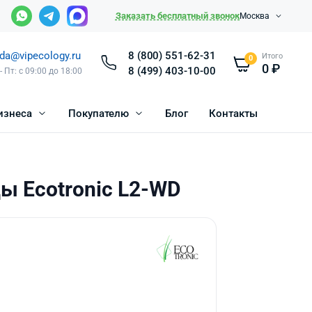
Заказать бесплатный звонок
Москва
da@vipecology.ru
8 (800) 551-62-31
Итого
0
0
₽
8 (499) 403-10-00
- Пт: с 09:00 до 18:00
изнеса
Покупателю
Блог
Контакты
ы Ecotronic L2-WD