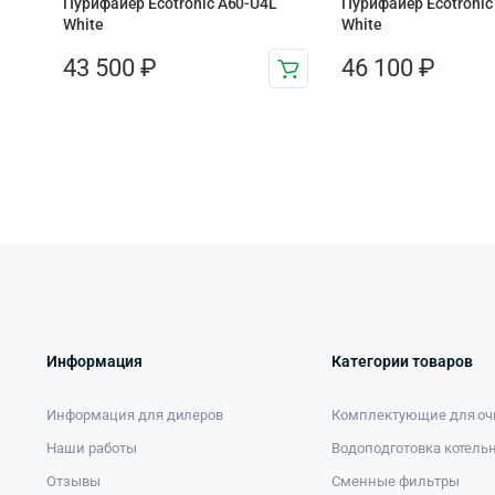
Пурифайер Ecotronic A60-U4L
Пурифайер Ecotronic
White
White
43 500
₽
46 100
₽
Информация
Категории товаров
Информация для дилеров
Комплектующие для оч
Наши работы
Водоподготовка котель
Отзывы
Сменные фильтры