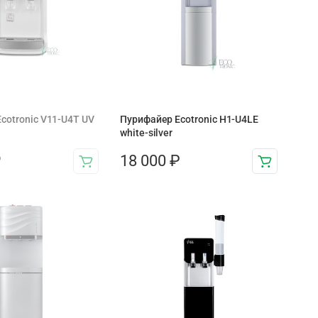
cotronic V11-U4T UV
Пурифайер Ecotronic H1-U4LE
white-silver
₽
18 000
₽