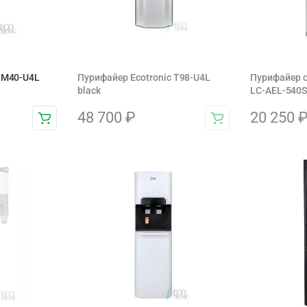
 M40-U4L
Пурифайер Ecotronic T98-U4L
Пурифайер 
black
LC-AEL-540S 
48 700
₽
20 250