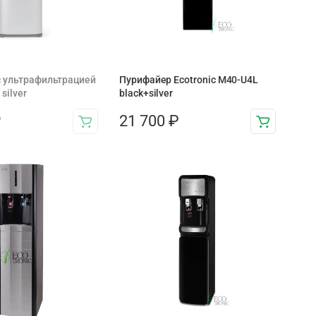
с ультрафильтрацией
Пурифайер Ecotronic M40-U4L
silver
black+silver
₽
21 700
₽