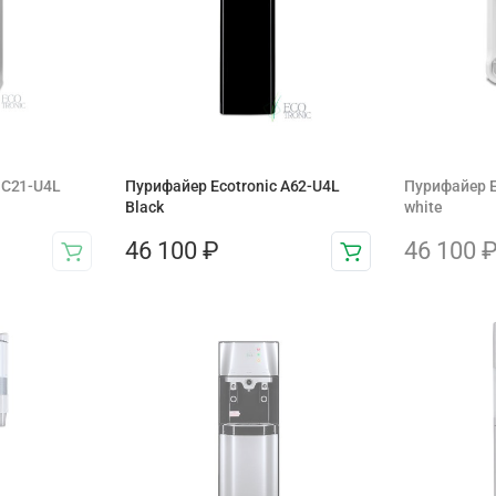
 C21-U4L
Пурифайер Ecotronic A62-U4L
Пурифайер E
Black
white
46 100
₽
46 100