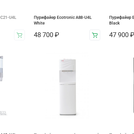
 C21-U4L
Пурифайер Ecotronic A88-U4L
Пурифайер E
White
Black
48 700
₽
47 900