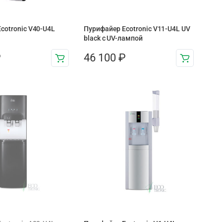
cotronic V40-U4L
Пурифайер Ecotronic V11-U4L UV
black с UV-лампой
₽
46 100
₽