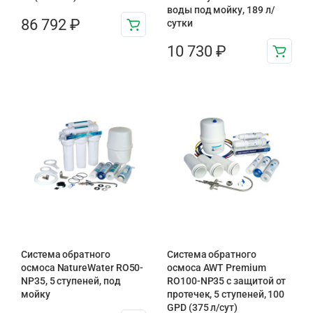
воды под мойку, 189 л/
86 792
₽
сутки
10 730
₽
Система обратного
Система обратного
осмоса NatureWater RO50-
осмоса AWT Premium
NP35, 5 ступеней, под
RO100-NP35 с защитой от
мойку
протечек, 5 ступеней, 100
GPD (375 л/сут)