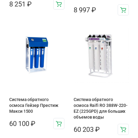
8 251
₽
8 997
₽
Система обратного
Система обратного
осмоса Гейзер Престиж
осмоса Raifi RO 388W-220-
Макси 1500
EZ (225GPD) для больших
объемов воды
60 100
₽
60 203
₽