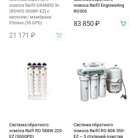
осмоса Raifil GRANDO 5+
осмоса Raifil Engineering
(RO905-550BP-EZ) с
RO300
насосом / мембрана
83 850
₽
Filmtec (50 GPD)
21 171
₽
Система обратного
Система обратного
осмоса Raifi RO 588W-220-
осмоса Raifil RO 808-550-
EZ (500GPD)
EZ — 5 ступеней очистки