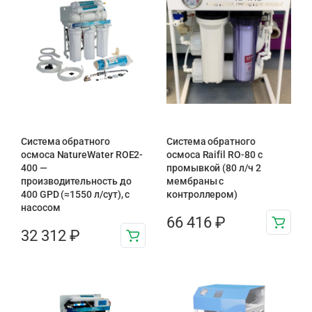
Система обратного
Система обратного
осмоса NatureWater ROE2-
осмоса Raifil RO-80 с
400 —
промывкой (80 л/ч 2
производительность до
мембраны с
400 GPD (≈1550 л/сут), с
контроллером)
насосом
66 416
₽
32 312
₽