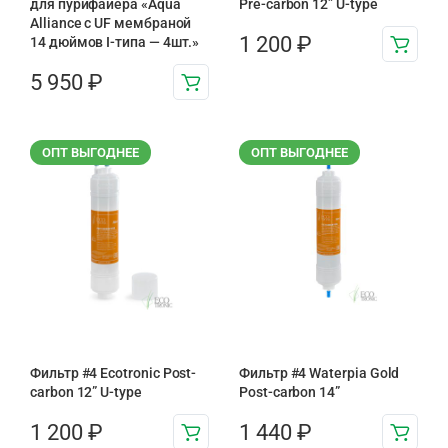
для пурифайера «Aqua
Pre-carbon 12” U-type
Alliance с UF мембраной
1 200
₽
14 дюймов I-типа — 4шт.»
5 950
₽
ОПТ ВЫГОДНЕЕ
ОПТ ВЫГОДНЕЕ
Фильтр #4 Ecotronic Post-
Фильтр #4 Waterpia Gold
carbon 12” U-type
Post-carbon 14”
1 200
₽
1 440
₽