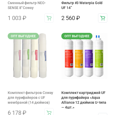
Сменный фильтр NEO-
Фильтр #3 Waterpia Gold
SENSE 8" Coway
UF 14”
1 003
₽
2 560
₽
ОПТ ВЫГОДНЕЕ
ОПТ ВЫГОДНЕЕ
Комплект фильтров Coway
Комплект картриджей UF
для пурифайеров с UF
для пурифайера «Aqua
мембраной (14 дюймов)
Alliance 12 дюймов U-типа
— 4шт.»
6 178
₽