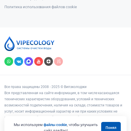
Политика использования файлов cookie
Все права защищены 2008 - 2025 © Випэколоджи
Вся представленная на сайте информация, в том числе касающаяся
технических характеристик оборудования, условий и технических
возможностей подключения, наличия на складе, стоимости товаров и
услуг, носит информационный характер и ни при каких условиях не
является публичной офертой, определяемой положениями статьи 437
Гражданского кодекса РФ.
Мы используем
файлы cookie
, чтобы улучшить
Понял
Адрес: г. Москва ул. Вешних Вод, дом 14, корп. 3, офис 25
сайт для Вас!