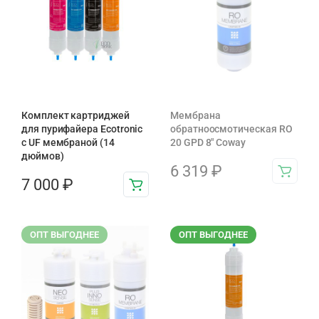
Комплект картриджей
Мембрана
для пурифайера Ecotronic
обратноосмотическая RO
с UF мембраной (14
20 GPD 8″ Coway
дюймов)
6 319
₽
7 000
₽
ОПТ ВЫГОДНЕЕ
ОПТ ВЫГОДНЕЕ