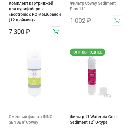
Комплект картриджей
Фильтр Coway Sediment
для пурифайеров
Plus 11″
«Ecotronic с RO мембраной
1 002
₽
(12 дюймов)»
7 300
₽
ОПТ ВЫГОДНЕЕ
Сменный фильтр INNO-
Фильтр #1 Waterpia Gold
SENSE 8" Coway
Sediment 12” U-type