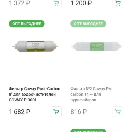
1 372
₽
1 200
₽
ОПТ ВЫГОДНЕЕ
ОПТ ВЫГОДНЕЕ
Фильтр Coway Post-Carbon
Фильтр №2 Coway Pre
8″ для водоочистителей
carbon 14 — для
COWAY P-300L
пурифайеров
1 682
₽
816
₽