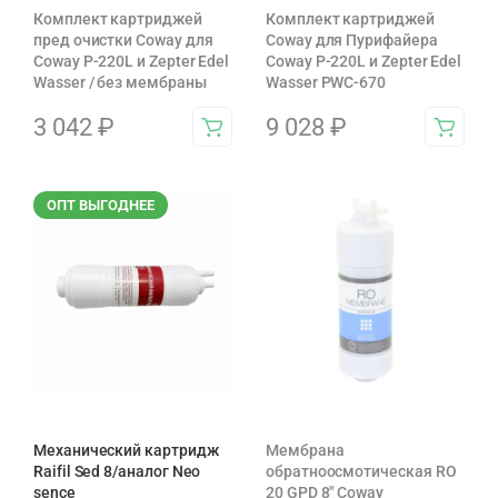
Комплект картриджей
Комплект картриджей
пред очистки Coway для
Coway для Пурифайера
Coway P-220L и Zepter Edel
Coway P-220L и Zepter Edel
Wasser / без мембраны
Wasser PWC-670
3 042
₽
9 028
₽
ОПТ ВЫГОДНЕЕ
Механический картридж
Мембрана
Raifil Sed 8/аналог Neo
обратноосмотическая RO
sence
20 GPD 8″ Coway