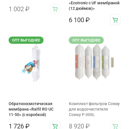
«Ecotronic с UF мембраной
1 002
₽
(12 дюймов)»
6 100
₽
ОПТ ВЫГОДНЕЕ
ОПТ ВЫГОДНЕЕ
Обратноосмотическая
Комплект фильтров Coway
мембрана «Raifil RO UC
для водоочистителя
11-50» (с коробкой)
Coway P-300L
1 726
₽
8 920
₽