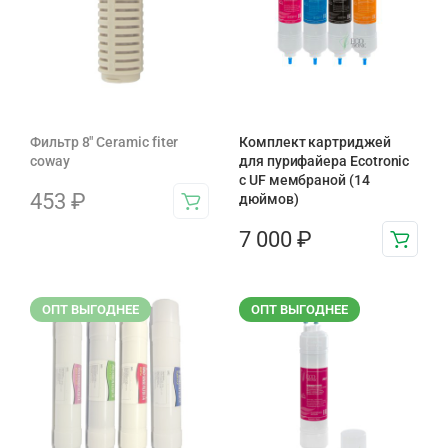
Фильтр 8" Ceramic fiter
Комплект картриджей
coway
для пурифайера Ecotronic
с UF мембраной (14
453
₽
дюймов)
7 000
₽
ОПТ ВЫГОДНЕЕ
ОПТ ВЫГОДНЕЕ