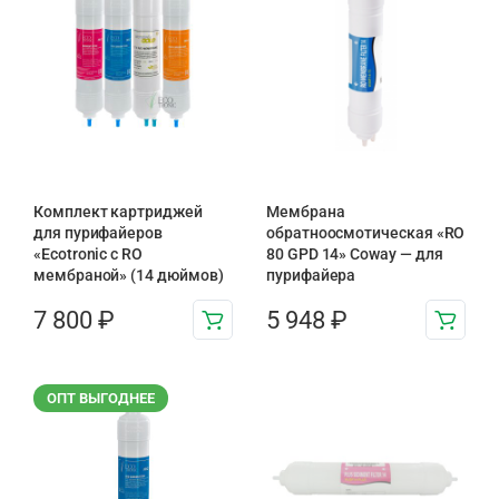
Комплект картриджей
Мембрана
для пурифайеров
обратноосмотическая «RO
«Ecotronic с RO
80 GPD 14» Coway — для
мембраной» (14 дюймов)
пурифайера
7 800
₽
5 948
₽
ОПТ ВЫГОДНЕЕ