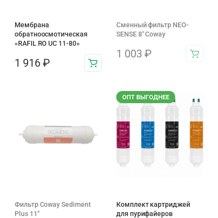
Мембрана
Сменный фильтр NEO-
обратноосмотическая
SENSE 8" Coway
«RAFIL RO UC 11-80»
1 003
₽
1 916
₽
ОПТ ВЫГОДНЕЕ
Фильтр Coway Sediment
Комплект картриджей
Plus 11″
для пурифайеров