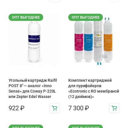
ОПТ ВЫГОДНЕЕ
ОПТ ВЫГОДНЕЕ
Угольный картридж Raifil
Комплект картриджей
POST 8″ — аналог «Inno
для пурифайеров
Sense» для Coway P-220L
«Ecotronic с RO мембраной
или Zepter Edel Wasser
(12 дюймов)»
922
₽
7 300
₽