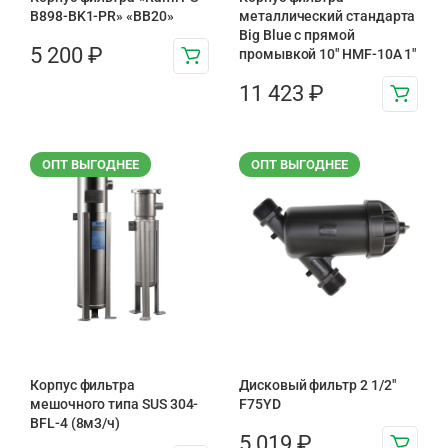
B898-BK1-PR» «BB20»
металлический стандарта
Big Blue с прямой
5 200
₽
промывкой 10″ HMF-10A 1″
11 423
₽
ОПТ ВЫГОДНЕЕ
ОПТ ВЫГОДНЕЕ
Корпус фильтра
Дисковый фильтр 2 1/2″
мешочного типа SUS 304-
F75YD
BFL-4 (8м3/ч)
5 019
₽