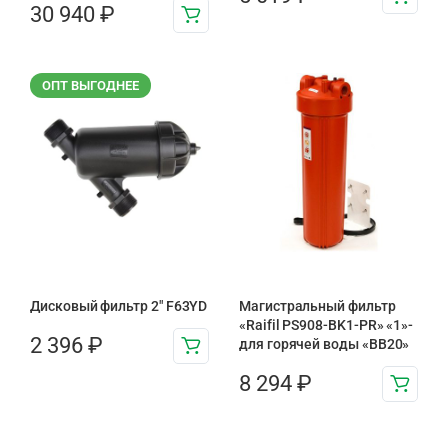
30 940
₽
ОПТ ВЫГОДНЕЕ
Дисковый фильтр 2″ F63YD
Магистральный фильтр
«Raifil PS908-BK1-PR» «1»-
2 396
₽
для горячей воды «BB20»
8 294
₽