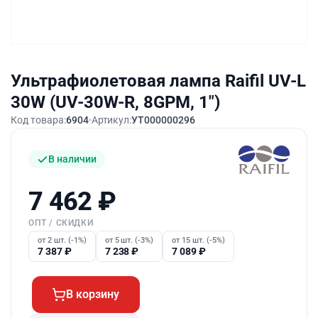
Ультрафиолетовая лампа Raifil UV-L
30W (UV-30W-R, 8GPM, 1″)
Код товара:
6904
Артикул:
УТ000000296
В наличии
7 462
₽
ОПТ / СКИДКИ
от 2 шт. (-1%)
от 5 шт. (-3%)
от 15 шт. (-5%)
7 387
₽
7 238
₽
7 089
₽
В корзину