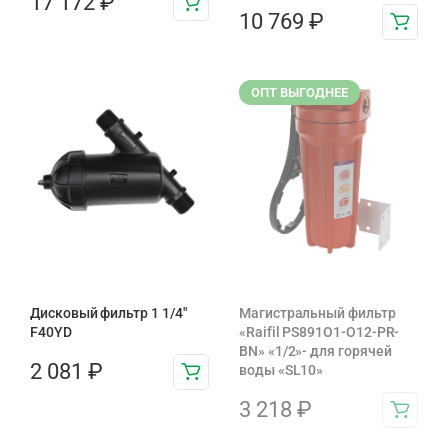
17 172
₽
10 769
₽
ОПТ ВЫГОДНЕЕ
Дисковый фильтр 1 1/4″
Магистральный фильтр
F40YD
«Raifil PS891O1-O12-PR-
BN» «1/2»- для горячей
2 081
₽
воды «SL10»
3 218
₽