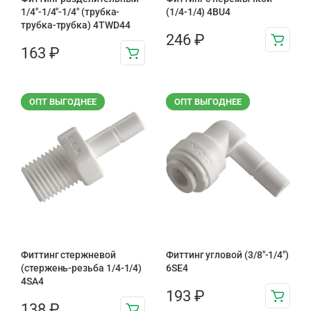
1/4"-1/4"-1/4" (трубка-
(1/4-1/4) 4BU4
трубка-трубка) 4TWD44
246
₽
163
₽
ОПТ ВЫГОДНЕЕ
ОПТ ВЫГОДНЕЕ
Фиттинг стержневой
Фиттинг угловой (3/8"-1/4")
(стержень-резьба 1/4-1/4)
6SE4
4SA4
193
₽
138
₽