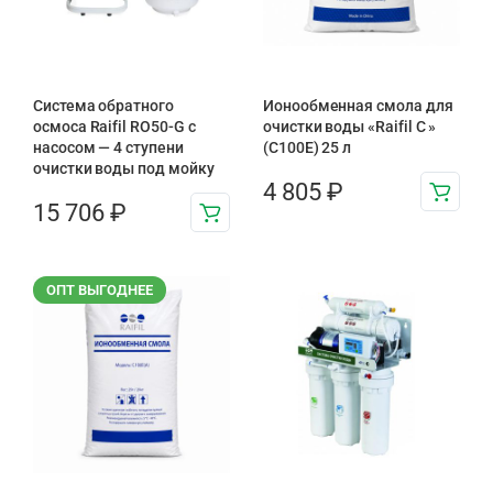
Система обратного
Ионообменная смола для
осмоса Raifil RO50-G с
очистки воды «Raifil C »
насосом — 4 ступени
(C100E) 25 л
очистки воды под мойку
4 805
₽
15 706
₽
ОПТ ВЫГОДНЕЕ