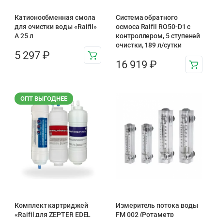
Катионообменная смола
Система обратного
для очистки воды «Raifil»
осмоса Raifil RO50-D1 с
A 25 л
контроллером, 5 ступеней
очистки, 189 л/сутки
5 297
₽
16 919
₽
ОПТ ВЫГОДНЕЕ
Комплект картриджей
Измеритель потока воды
«Raifil для ZEPTER EDEL
FM 002 (Ротаметр