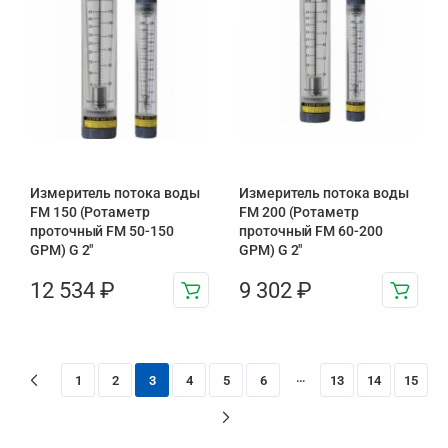
Измеритель потока воды
Измеритель потока воды
FM 150 (Ротаметр
FM 200 (Ротаметр
проточный FM 50-150
проточный FM 60-200
GPM) G 2″
GPM) G 2″
12 534
₽
9 302
₽
…
1
2
3
4
5
6
13
14
15