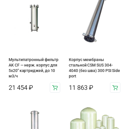
Мультипатронный фильтр
Корпус мембраны
AK CF — нерж. корпус для
стальной CSM SUS 304-
5х20″ картриджей, до 10
4040 (без шва) 300 PSI Side
м3/ч
port
21 454
₽
11 863
₽