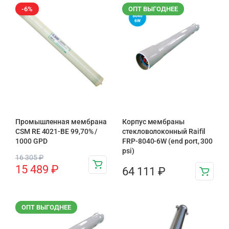
-6%
ОПТ ВЫГОДНЕЕ
Промышленная мембрана
Корпус мембраны
CSM RE 4021-BE 99,70% /
стекловолоконный Raifil
1000 GPD
FRP-8040-6W (end port, 300
psi)
16 305
₽
15 489
₽
64 111
₽
ОПТ ВЫГОДНЕЕ