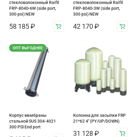
стекловолоконный Raifil
стекловолоконный Raifil
FRP-8040-6W (side port,
FRP-8040-3W (side port,
300 psi) NEW
300 psi) NEW
58 185
₽
42 170
₽
ОПТ ВЫГОДНЕЕ
Корпус мембраны
Колонна для засыпки FRP
стальной SUS 304-4021
21*62 4″ (PY/UP/DOWN)
300 PSI End port
31 128
₽