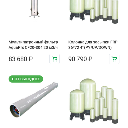
Мультипатронный фильтр
Колонна для засыпки FRP
AquaPro CF20-304 20 м3/ч
36*72 4″ (PY/UP/DOWN)
83 680
₽
90 790
₽
ОПТ ВЫГОДНЕЕ