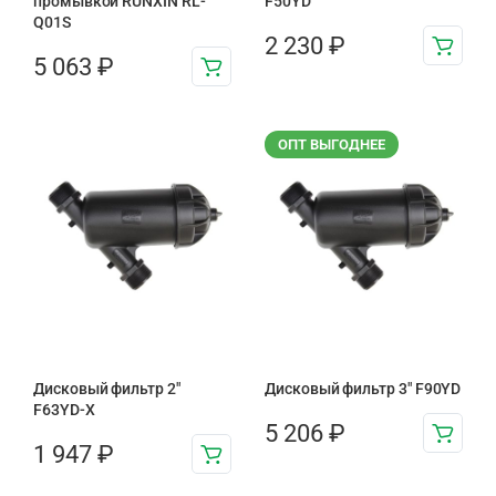
промывкой RUNXIN RL-
F50YD
Q01S
2 230
₽
5 063
₽
ОПТ ВЫГОДНЕЕ
Дисковый фильтр 2"
Дисковый фильтр 3″ F90YD
F63YD-X
5 206
₽
1 947
₽