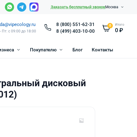
Заказать бесплатный звонок
Москва
da@vipecology.ru
8 (800) 551-62-31
Итого
0
0
₽
8 (499) 403-10-00
- Пт: с 09:00 до 18:00
изнеса
Покупателю
Блог
Контакты
тральный дисковый
012)