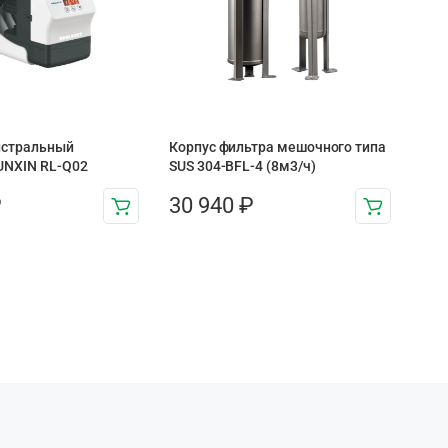
истральный
Корпус фильтра мешочного типа
UNXIN RL-Q02
SUS 304-BFL-4 (8м3/ч)
₽
30 940
₽