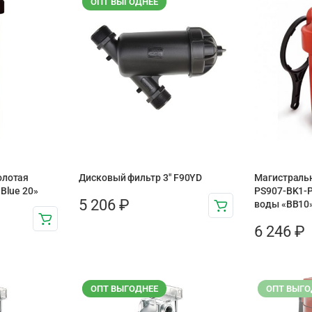
ОПТ ВЫГОДНЕЕ
олотая
Дисковый фильтр 3″ F90YD
Магистральн
Blue 20»
PS907-BK1-P
5 206
₽
воды «BB10
6 246
₽
ОПТ ВЫГОДНЕЕ
ОПТ ВЫГО