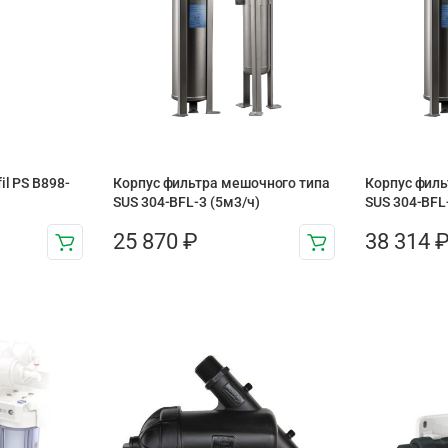
il PS B898-
Корпус фильтра мешочного типа
Корпус филь
SUS 304-BFL-3 (5м3/ч)
SUS 304-BFL-
25 870
₽
38 314