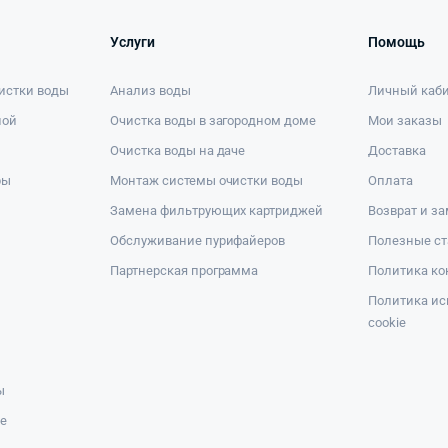
Услуги
Помощь
истки воды
Анализ воды
Личный каб
ной
Очистка воды в загородном доме
Мои заказы
Очистка воды на даче
Доставка
ры
Монтаж системы очистки воды
Оплата
Замена фильтрующих картриджей
Возврат и з
Обслуживание пурифайеров
Полезные ст
Партнерская программа
Политика к
Политика ис
cookie
ы
же