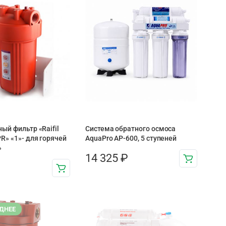
ый фильтр «Raifil
Система обратного осмоса
R» «1»- для горячей
AquaPro AP-600, 5 ступеней
»
14 325
₽
ДНЕЕ