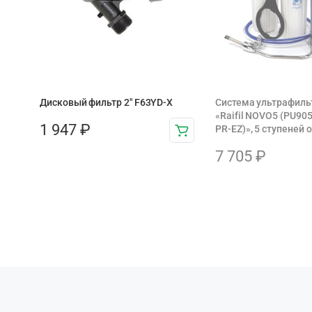
Дисковый фильтр 2" F63YD-X
Система ультрафиль
«Raifil NOVO5 (PU9
1 947
₽
PR-EZ)», 5 ступеней 
7 705
₽