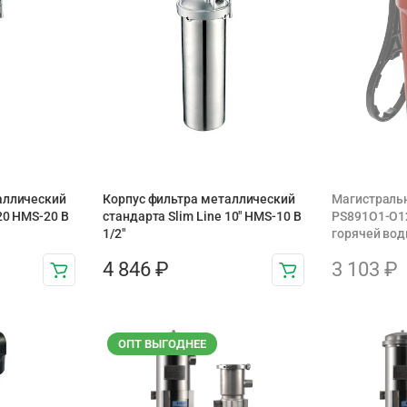
аллический
Корпус фильтра металлический
Магистральн
20 HMS-20 B
стандарта Slim Line 10″ HMS-10 B
PS891O1-O12
1/2″
горячей вод
4 846
₽
3 103
₽
ОПТ ВЫГОДНЕЕ