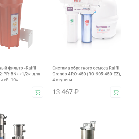
ый фильтр «Raifil
Система обратного осмоса Raifil
-PR-BN» «1/2»- для
Grando 4 RO-450 (RO-905-450-EZ),
ы «SL10»
4 ступени
13 467
₽