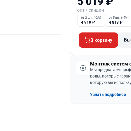
5 019
₽
ОПТ / СКИДКИ
от 2 шт. (-2%)
от 5 шт. (-4%)
4 919
₽
4 818
₽
Бы
В корзину
Монтаж систем 
Мы предлагаем проф
воды, которые гаран
которую вы использу
Узнать подробнее
→