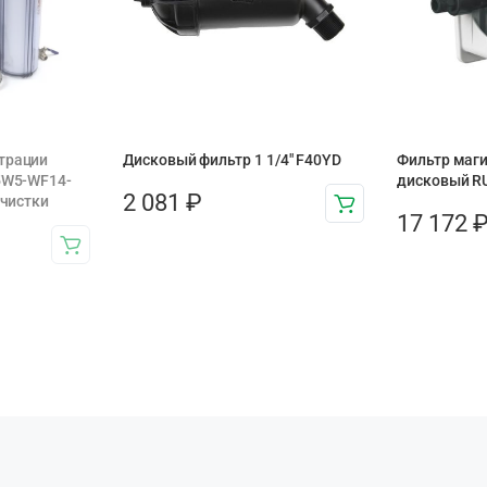
трации
Дисковый фильтр 1 1/4″ F40YD
Фильтр маг
05W5-WF14-
дисковый R
2 081
₽
очистки
17 172