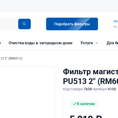
vo
Подобрать фильтры
Пн 
и
Очистка воды в загородном доме
Услуги
Для б
13 2″ (RM6012)
Фильтр магис
PU513 2″ (RM6
Код товара:
7608
Артикул:
4100
В наличии