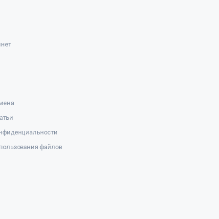
инет
амена
атьи
онфиденциальности
пользования файлов