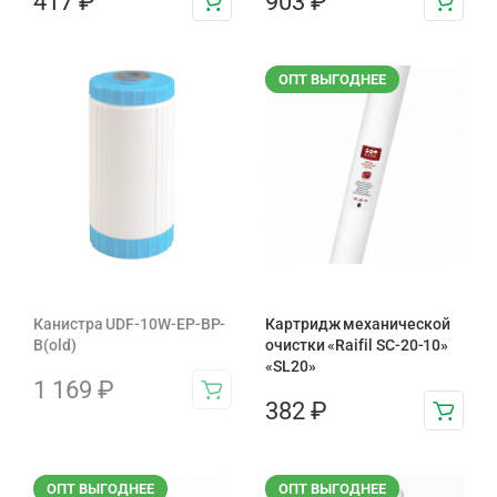
417
₽
903
₽
ОПТ ВЫГОДНЕЕ
Канистра UDF-10W-EP-BP-
Картридж механической
B(old)
очистки «Raifil SC-20-10»
«SL20»
1 169
₽
382
₽
ОПТ ВЫГОДНЕЕ
ОПТ ВЫГОДНЕЕ