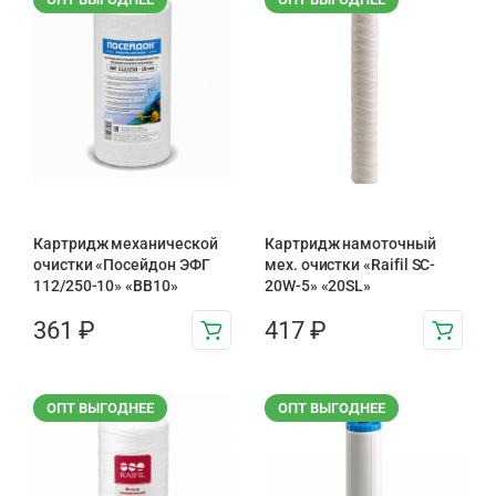
Картридж механической
Картридж намоточный
очистки «Посейдон ЭФГ
мех. очистки «Raifil SC-
112/250-10» «ВВ10»
20W-5» «20SL»
361
₽
417
₽
ОПТ ВЫГОДНЕЕ
ОПТ ВЫГОДНЕЕ