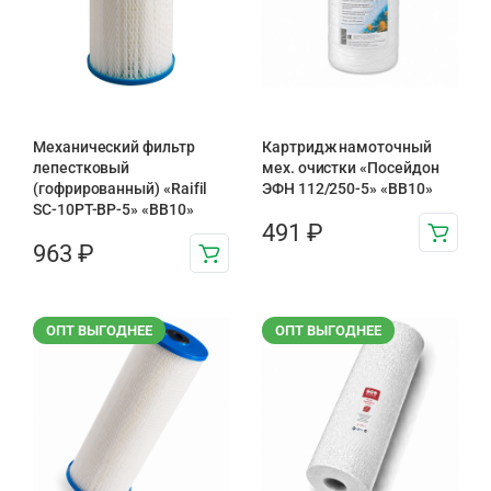
Механический фильтр
Картридж намоточный
лепестковый
мех. очистки «Посейдон
(гофрированный) «Raifil
ЭФН 112/250-5» «BB10»
SC-10PT-ВР-5» «BB10»
491
₽
963
₽
ОПТ ВЫГОДНЕЕ
ОПТ ВЫГОДНЕЕ