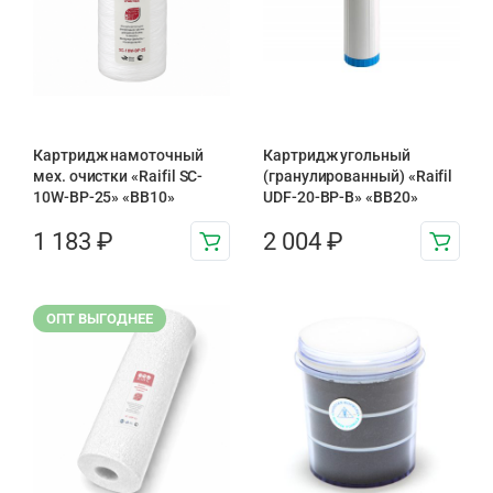
Картридж намоточный
Картридж угольный
мех. очистки «Raifil SC-
(гранулированный) «Raifil
10W-BP-25» «BB10»
UDF-20-BP-B» «BB20»
1 183
₽
2 004
₽
ОПТ ВЫГОДНЕЕ