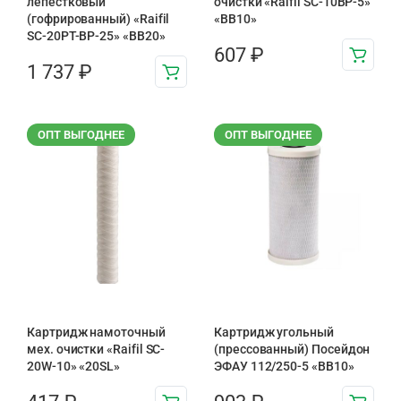
лепестковый
очистки «Raifil SC-10BP-5»
(гофрированный) «Raifil
«BB10»
SC-20PT-ВР-25» «BB20»
607
₽
1 737
₽
ОПТ ВЫГОДНЕЕ
ОПТ ВЫГОДНЕЕ
Картридж намоточный
Картридж угольный
мех. очистки «Raifil SC-
(прессованный) Посейдон
20W-10» «20SL»
ЭФАУ 112/250-5 «BB10»