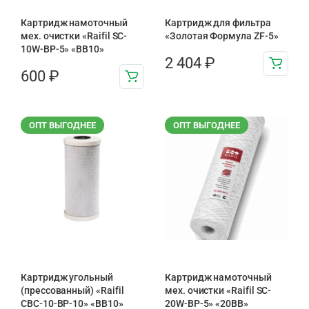
Картридж намоточный
Картридж для фильтра
мех. очистки «Raifil SC-
«Золотая Формула ZF-5»
10W-BP-5» «BB10»
2 404
₽
600
₽
ОПТ ВЫГОДНЕЕ
ОПТ ВЫГОДНЕЕ
Картридж угольный
Картридж намоточный
(прессованный) «Raifil
мех. очистки «Raifil SC-
CBC-10-BP-10» «BB10»
20W-BP-5» «20BB»