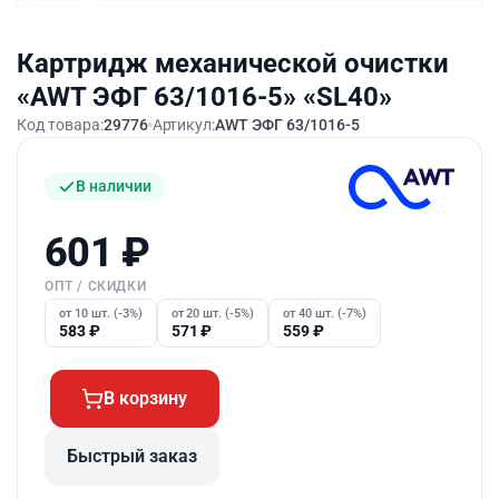
Картридж механической очистки
«AWT ЭФГ 63/1016-5» «SL40»
Код товара:
29776
Артикул:
AWT ЭФГ 63/1016-5
В наличии
601
₽
ОПТ / СКИДКИ
от 10 шт. (-3%)
от 20 шт. (-5%)
от 40 шт. (-7%)
583
₽
571
₽
559
₽
В корзину
Быстрый заказ