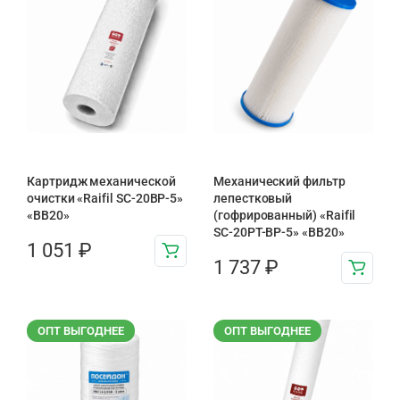
Картридж механической
Механический фильтр
очистки «Raifil SC-20BP-5»
лепестковый
«BB20»
(гофрированный) «Raifil
SC-20PT-ВР-5» «BB20»
1 051
₽
1 737
₽
ОПТ ВЫГОДНЕЕ
ОПТ ВЫГОДНЕЕ