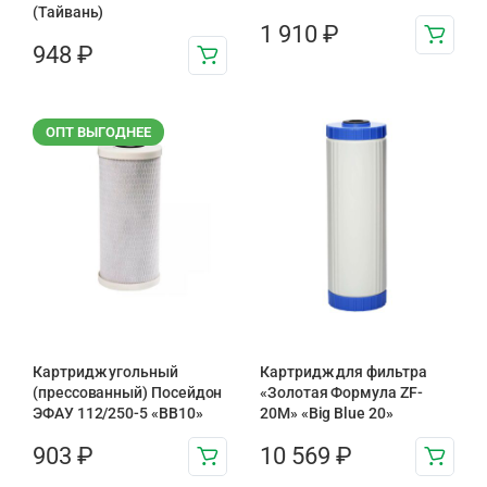
(Тайвань)
1 910
₽
948
₽
ОПТ ВЫГОДНЕЕ
Картридж угольный
Картридж для фильтра
(прессованный) Посейдон
«Золотая Формула ZF-
ЭФАУ 112/250-5 «BB10»
20М» «Big Blue 20»
903
₽
10 569
₽