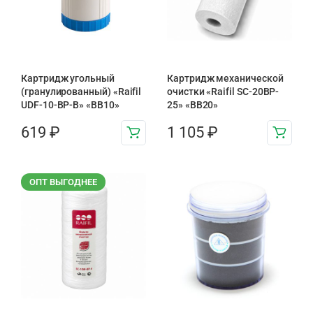
Картридж угольный
Картридж механической
(гранулированный) «Raifil
очистки «Raifil SC-20BP-
UDF-10-BP-B» «BB10»
25» «BB20»
619
₽
1 105
₽
ОПТ ВЫГОДНЕЕ