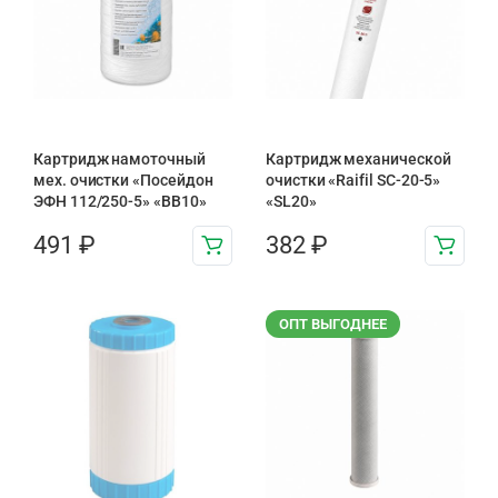
Картридж намоточный
Картридж механической
мех. очистки «Посейдон
очистки «Raifil SC-20-5»
ЭФН 112/250-5» «BB10»
«SL20»
491
₽
382
₽
ОПТ ВЫГОДНЕЕ