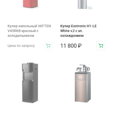
Кулер напольный VATTEN
Кулер Ecotronic H1-LE
V45RKB красный с
White v.2 с эл.
холодильником
охлаждением
11 800
₽
Цена по запросу