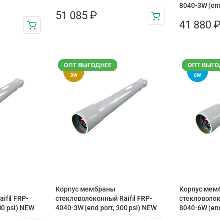
8040-3W (end
51 085
₽
41 880
ОПТ ВЫГОДНЕЕ
ОПТ ВЫГО
Корпус мембраны
Корпус мем
ifil FRP-
стекловолоконный Raifil FRP-
стекловолок
00 psi) NEW
4040-3W (end port, 300 psi) NEW
8040-6W (end