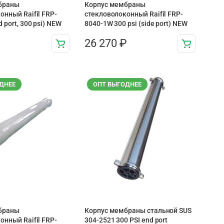
браны
Корпус мембраны
онный Raifil FRP-
стекловолоконный Raifil FRP-
 port, 300 psi) NEW
8040-1W 300 psi (side port) NEW
26 270
₽
ДНЕЕ
ОПТ ВЫГОДНЕЕ
браны
Корпус мембраны стальной SUS
онный Raifil FRP-
304-2521 300 PSI end port