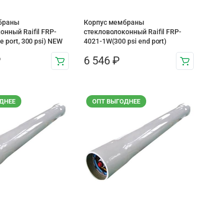
браны
Корпус мембраны
онный Raifil FRP-
стекловолоконный Raifil FRP-
e port, 300 psi) NEW
4021-1W(300 psi end port)
₽
6 546
₽
ДНЕЕ
ОПТ ВЫГОДНЕЕ