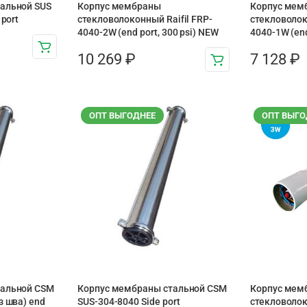
альной SUS
Корпус мембраны
Корпус мем
 port
стекловолоконный Raifil FRP-
стекловолок
4040-2W (end port, 300 psi) NEW
4040-1W (end
10 269
₽
7 128
₽
ОПТ ВЫГОДНЕЕ
ОПТ ВЫГО
тальной CSM
Корпус мембраны стальной CSM
Корпус мем
з шва) end
SUS-304-8040 Side port
стекловолок