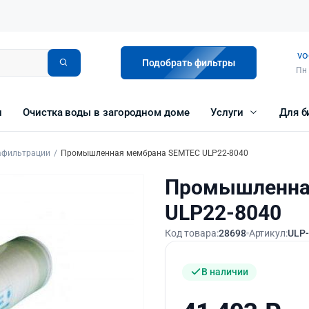
vo
Подобрать фильтры
Пн 
и
Очистка воды в загородном доме
Услуги
Для б
афильтрации
Промышленная мембрана SEMTEC ULP22-8040
Промышленна
ULP22-8040
Код товара:
28698
Артикул:
ULP-
В наличии