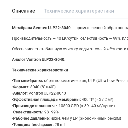
Описание
Технические характеристики
Мембрана Semtec ULP22-8040
— промышленный обратноосмо
Производительность — 40 м³/сутки, селективность — 99%, пл
Обеспечивает стабильную очистку воды от солей жёсткости 
Аналог Vontron ULP22-8040.
Технические характеристики
·Тип мембраны:
обратноосмотическая, ULP (Ultra Low Pressu
·Формат:
8040 (8″ × 40″)
·Аналог:
Vontron ULP22-8040
·Эффективная площадь мембраны:
400 ft² (≈ 37,2 м²)
·Производительность:
~10500 GPD (≈ 39–40 м³/сутки)
·Селективность:
98–99%
·Рабочее давление:
ниже, чем у LP (экономичный режим)
·Толщина feed spacer:
28 mil