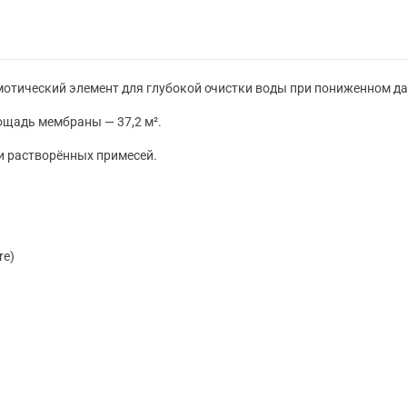
тический элемент для глубокой очистки воды при пониженном да
ощадь мембраны — 37,2 м².
и растворённых примесей.
re)