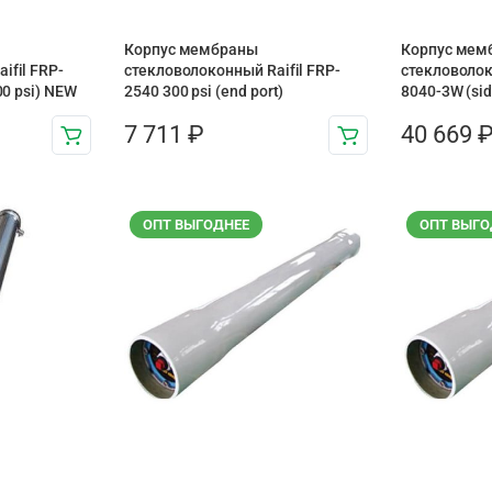
Корпус мембраны
Корпус мем
ifil FRP-
стекловолоконный Raifil FRP-
стекловолок
00 psi) NEW
2540 300 psi (end port)
8040-3W (sid
7 711
₽
40 669
ОПТ ВЫГОДНЕЕ
ОПТ ВЫГО