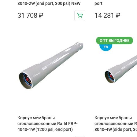
8040-2W (end port, 300 psi) NEW
port
31 708
₽
14 281
₽
ОПТ ВЫГОДНЕЕ
Корпус мембраны
Корпус мембраны
стекловолоконный Raifil FRP-
стекловолоконный Ra
4040-1W (1200 psi, end port)
8040-4W (side port, 3