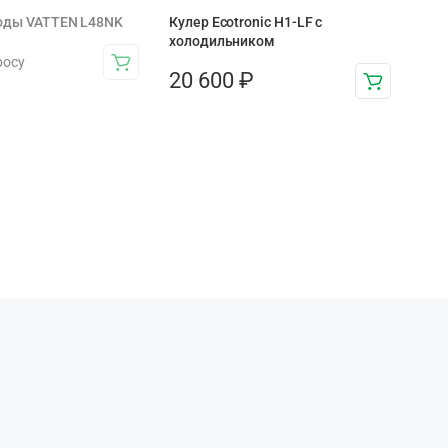
воды VATTEN L48NK
Кулер Ecotronic H1-LF с
холодильником
росу
20 600
₽