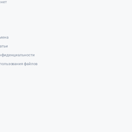
инет
амена
атьи
онфиденциальности
пользования файлов