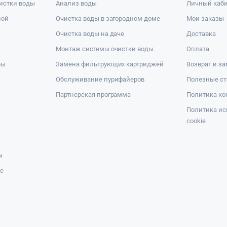
истки воды
Анализ воды
Личный каб
ной
Очистка воды в загородном доме
Мои заказы
Очистка воды на даче
Доставка
Монтаж системы очистки воды
Оплата
ры
Замена фильтрующих картриджей
Возврат и з
Обслуживание пурифайеров
Полезные ст
Партнерская программа
Политика к
Политика ис
cookie
ы
же