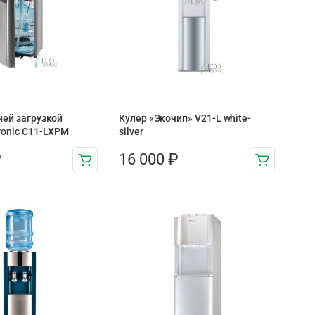
ней загрузкой
Кулер «Экочип» V21-L white-
ronic C11-LXPM
silver
₽
16 000
₽