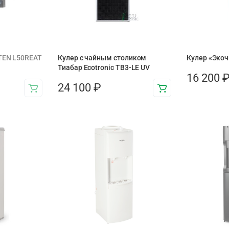
TEN L50REAT
Кулер с чайным столиком
Кулер «Экоч
Тиабар Ecotronic TB3-LE UV
16 200
24 100
₽