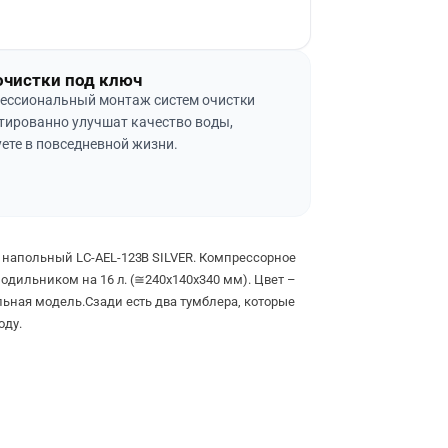
очистки под ключ
ессиональный монтаж систем очистки
тированно улучшат качество воды,
ете в повседневной жизни.
 напольный LC-AEL-123B SILVER. Компрессорное
олодильником на 16 л. (≅240х140х340 мм). Цвет –
ьная модель.Сзади есть два тумблера, которые
оду.