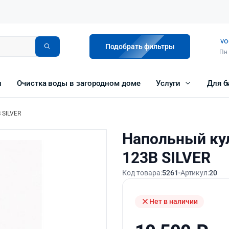
vo
Подобрать фильтры
Пн 
и
Очистка воды в загородном доме
Услуги
Для б
 SILVER
Напольный ку
123B SILVER
Код товара:
5261
Артикул:
20
Нет в наличии