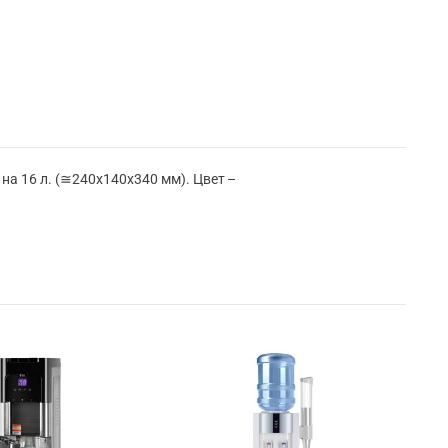
 на 16 л. (≅240х140х340 мм). Цвет –