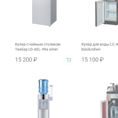
Кулер с чайным столиком
Кулер для воды LC-
Тиабар LD-AEL-49a silver
black/silver
15 200
₽
15 100
₽