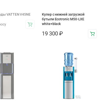
воды VATTEN V45NE
Кулер с нижней загрузкой
бутыли Ecotronic M50-LXE
white+black
росу
19 300
₽