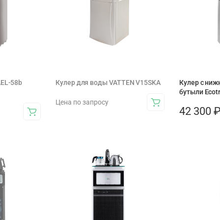
AEL-58b
Кулер для воды VATTEN V15SKA
Кулер с ниж
бутыли Ecot
Цена по запросу
42 300