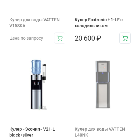
Кулер для воды VATTEN
Кулер Ecotronic H1-LF с
V15SKA
холодильником
20 600
₽
Цена по запросу
Кулер «Экочип» V21-L
Кулер для воды VATTEN
black+silver
L48NK