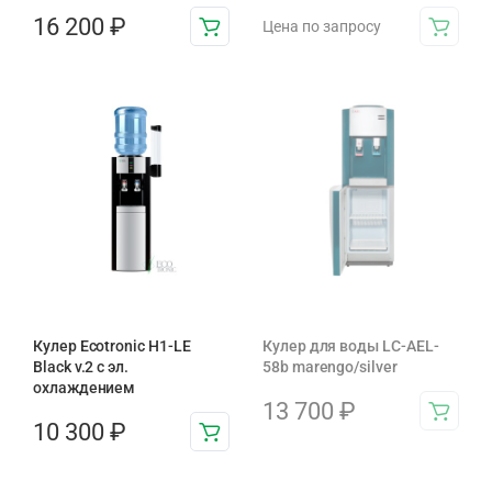
16 200
₽
Цена по запросу
Кулер Ecotronic H1-LE
Кулер для воды LC-AEL-
Black v.2 с эл.
58b marengo/silver
охлаждением
13 700
₽
10 300
₽