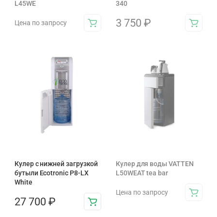
L45WE
340
3 750
₽
Цена по запросу
Кулер с нижней загрузкой
Кулер для воды VATTEN
бутыли Ecotronic P8-LX
L50WEAT tea bar
White
Цена по запросу
27 700
₽