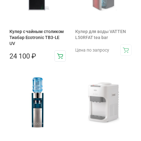
Кулер с чайным столиком
Кулер для воды VATTEN
Тиабар Ecotronic TB3-LE
L50RFAT tea bar
UV
Цена по запросу
24 100
₽