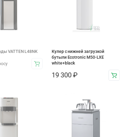
воды VATTEN L48NK
Кулер с нижней загрузкой
бутыли Ecotronic M50-LXE
white+black
росу
19 300
₽