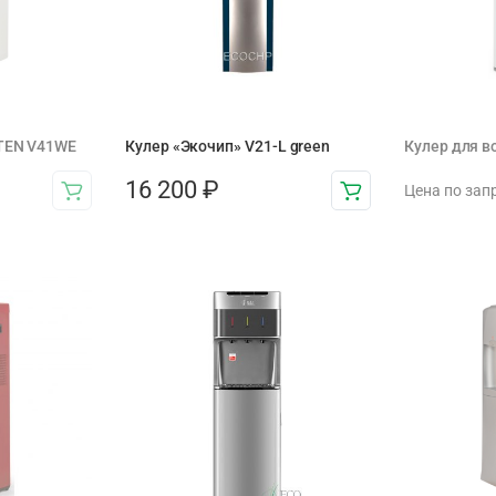
TEN V41WE
Кулер «Экочип» V21-L green
Кулер для в
16 200
₽
Цена по зап