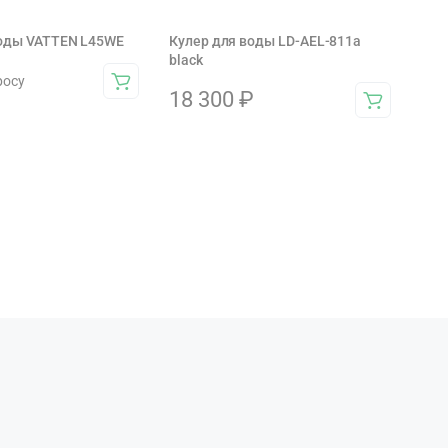
воды VATTEN L45WE
Кулер для воды LD-AEL-811a
black
росу
18 300
₽