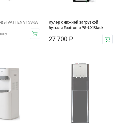
воды VATTEN V15SKA
Кулер с нижней загрузкой
бутыли Ecotronic P8-LX Black
росу
27 700
₽