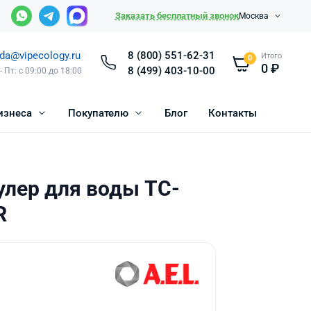
Заказать бесплатный звонок
Москва
da@vipecology.ru
8 (800) 551-62-31
Итого
0
0
₽
8 (499) 403-10-00
- Пт: с 09:00 до 18:00
изнеса
Покупателю
Блог
Контакты
улер для воды TC-
R