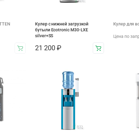
ATTEN
Кулер с нижней загрузкой
Кулер для 
бутыли Ecotronic M30-LXE
silver+SS
Цена по зап
21 200
₽