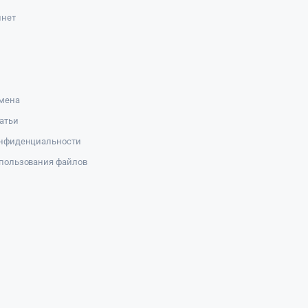
инет
амена
атьи
онфиденциальности
пользования файлов