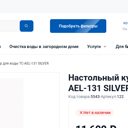
vo
Подобрать фильтры
Пн 
и
Очистка воды в загородном доме
Услуги
Для б
р для воды TC-AEL-131 SILVER
Настольный к
AEL-131 SILVE
Код товара:
5543
Артикул:
122
Нет в наличии