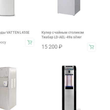
оды VATTEN L45SE
Кулер с чайным столиком
Тиабар LD-AEL-49a silver
росу
15 200
₽