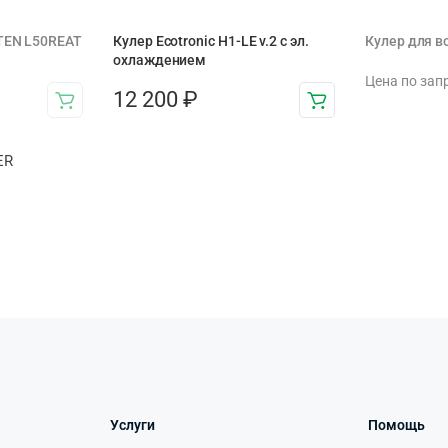
TEN L50REAT
Кулер Ecotronic H1-LE v.2 с эл.
Кулер для 
охлаждением
Цена по зап
12 200
₽
ER
Услуги
Помощь