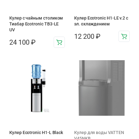
Кулер с чайным столиком
Кулер Ecotronic H1-LE v.2 с
Тиабар Ecotronic TB3-LE
эл. охлаждением
UV
12 200
₽
24 100
₽
Кулер Ecotronic H1-L Black
Кулер для воды VATTEN
V45NKB