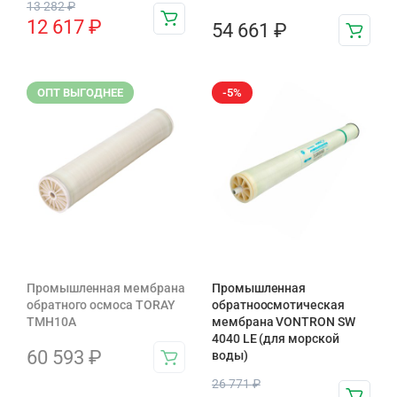
13 282
₽
12 617
₽
54 661
₽
ОПТ ВЫГОДНЕЕ
-5%
Промышленная мембрана
Промышленная
обратного осмоса TORAY
обратноосмотическая
TMH10A
мембрана VONTRON SW
4040 LE (для морской
60 593
₽
воды)
26 771
₽