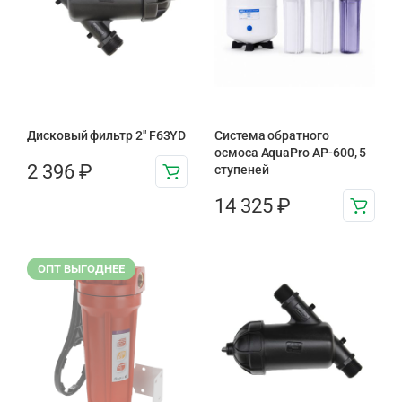
Дисковый фильтр 2″ F63YD
Система обратного
осмоса AquaPro AP-600, 5
2 396
₽
ступеней
14 325
₽
ОПТ ВЫГОДНЕЕ