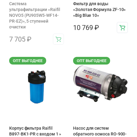
Система
Фильтр для воды
ультрафильтрации «Raifil
«Золотая Формула ZF-10»
NOVO5 (PU905W5-WF14-
«Big Blue 10»
PR-EZ)», 5 ступеней
10 769
₽
очистки
7 705
₽
ОПТ ВЫГОДНЕЕ
ОПТ ВЫГОДНЕЕ
Корпус фильтра Raifil
Насос для систем
B897-BK1-PR с входом 1 »
обратного осмоса RO-900-