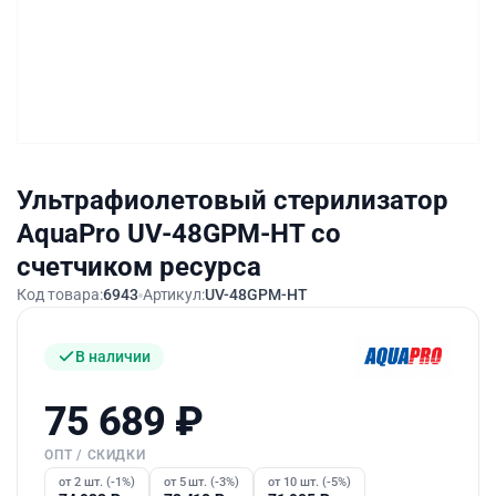
Ультрафиолетовый стерилизатор
AquaPro UV-48GPM-HT со
счетчиком ресурса
Код товара:
6943
Артикул:
UV-48GPM-HT
В наличии
75 689
₽
ОПТ / СКИДКИ
от 2 шт. (-1%)
от 5 шт. (-3%)
от 10 шт. (-5%)