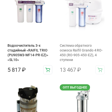
Водоочиститель 3-х
Система обратного
стадийный «RAIFIL TRIO
осмоса Raifil Grando 4 RO-
(PU905W3-WF14-PR-EZ)»
450 (RO-905-450-EZ), 4
«SL10»
ступени
5 817
₽
13 467
₽
ОПТ ВЫГОДНЕЕ