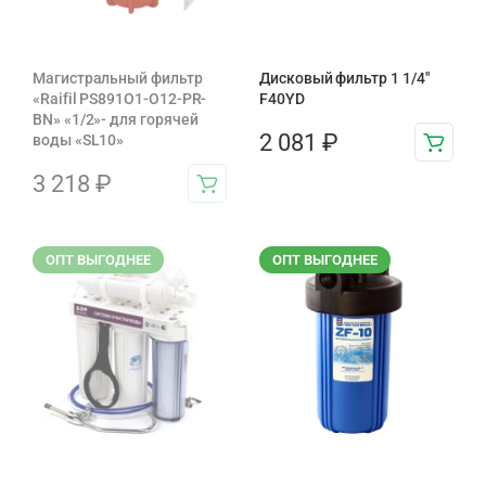
Магистральный фильтр
Дисковый фильтр 1 1/4″
«Raifil PS891O1-O12-PR-
F40YD
BN» «1/2»- для горячей
2 081
₽
воды «SL10»
3 218
₽
ОПТ ВЫГОДНЕЕ
ОПТ ВЫГОДНЕЕ