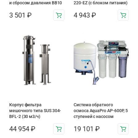
и сбросом давления BB10
220-EZ (с блоком питания)
3 501
₽
4 943
₽
Корпус фильтра
Система обратного
мешочного типа SUS 304-
осмоса AquaPro AP-600P, 5
BFL-2 (30 м3/ч)
ступеней с насосом
44 954
₽
19 101
₽