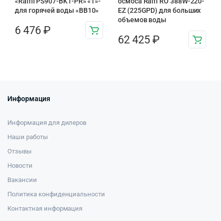
«Raifil PS907-BK1-PR» «1»-
осмоса Raifi RO 388W-220-
для горячей воды «BB10»
EZ (225GPD) для больших
объемов воды
6 476
₽
62 425
₽
Информация
Информация для дилеров
Наши работы
Отзывы
Новости
Вакансии
Политика конфиденциальности
Контактная информация